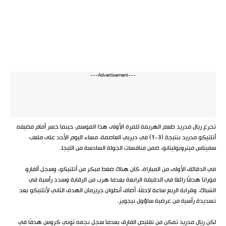
---Advertisement---
تجرع ريال مدريد طعم الهزيمة للمرة الأولى هذا الموسم، حينما خسر أمام مضيفه
أتلتيكو مدريد بنتيجة (3-1) في ديربي العاصمة، مساء اليوم الأحد على ملعب
سفيتاس ميتروبوليتانو، ضمن منافسات الجولة السادسة من الليجا.
في الدقائق الأولى من المباراة، كان هناك ضغط مبكر من أتلتيكو، وسجل ألفارو
موراتا هدفًا رائعًا في الدقيقة الرابعة بعدما هرب من الرقابة وسدد رأسية في
الشباك. وقرابة الربع ساعة لاحقًا، أضاف أنطوان جريزمان الهدف الثاني لأتلتيكو بعد
تسديدة رأسية من عرضية ساؤول نيجويز.
لكن ريال مدريد تمكن من تقليص الفارق بعدما سجل نجمه توني كروس هدفًا في