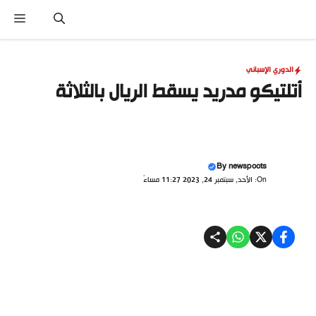
نتقل
القا
لى
لمحتوى
الدوري الإسباني
أتلتيكو مدريد يسقط الريال بالثلاثة
By
newspoots
On: الأحد, سبتمبر 24, 2023 11:27 مساءً