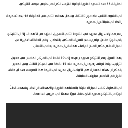
الدقيقة 35 بعد تسديدة قوية أرضية انتزعت الكرة من حارس مرمى أتلتيكو.
في الشوط الثاني، عاد موراتا للتألق وسجل هدفه الثاني في الدقيقة 46 بعد تسديدة
رائعة في شباك ريال مدريد.
رغم محاولات ريال مدريد في الشوط الثاني لتسجيل المزيد من الأهداف، إلا أن أتلتيكو
بقي قويًا دفاعيًا ولم يسمح للفريق الملكي بالتعادل. وفي الدقائق الأخيرة من
المباراة، قام حكم المباراة بإلغاء هدف لريال مدريد بداعي التسلل.
بهذا الفوز، رفع أتلتيكو مدريد رصيده إلى 10 نقاط في المركز الخامس في جدول
الترتيب، بينما توقف رصيد ريال مدريد عند 15 نقطة في المركز الثالث. ومن الجدير
بالذكر أن هذه الخسارة هي الأولى لريال مدريد في الليجا هذا الموسم بعد أن حقق
الفوز في الخمس مباريات السابقة.
في النهاية، كانت المباراة مليئة بالمشاهد القوية والأهداف الرائعة، وشهدت أداءً
قويًا من أتلتيكو مدريد الذي حقق فوزًا مهمًا في ديربي العاصمة.