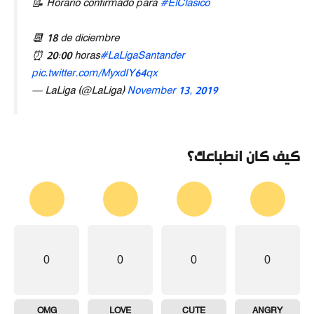
📝 Horario confirmado para
#ElClásico
📆 18 de diciembre
⏰ 20:00 horas
#LaLigaSantander
pic.twitter.com/MyxdIY64qx
— LaLiga (@LaLiga)
November 13, 2019
كيف كان انطباعك؟
0
0
0
0
OMG
LOVE
CUTE
ANGRY