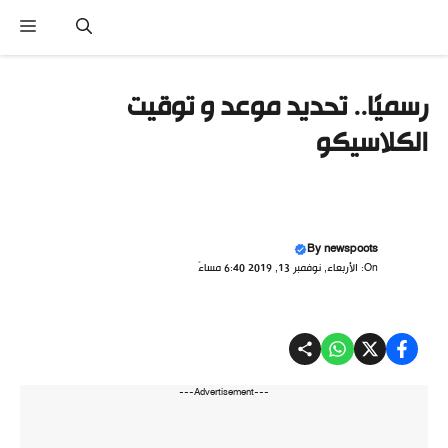
نتقل
القا
لى
لمحتوى
رسميًا.. تحديد موعد و توقيت
الكلاسيكو
By
newspoots
On: الأربعاء, نوفمبر 13, 2019 6:40 مساءً
---Advertisement---