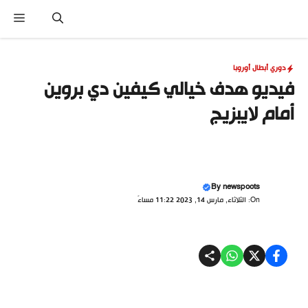
نتقل
القا
لى
لمحتوى
دوري أبطال أوروبا
فيديو هدف خيالي كيفين دي بروين
أمام لايبزيج
By
newspoots
On: الثلاثاء, مارس 14, 2023 11:22 مساءً