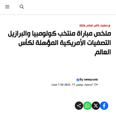
نتقل
القا
لى
لمحتوى
تصقيات كأس العالم 2026
ملخص مباراة منتخب كولومبيا والبرازيل
التصفيات الأمريكية المؤهلة لكأس
العالم
By
newspoots
On: الجمعة, نوفمبر 17, 2023 1:50 مساءً