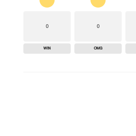
0
0
WIN
OMG