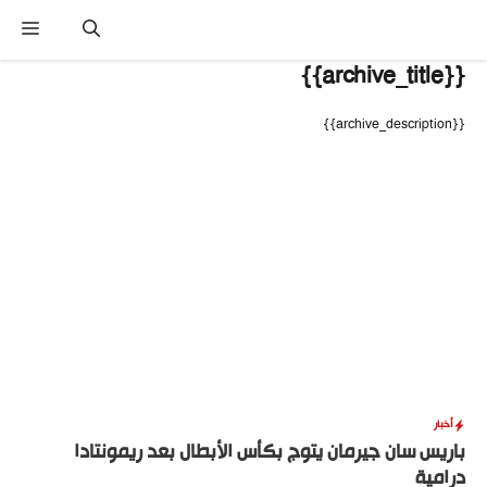
نتقل
القا
لى
لمحتوى
{{archive_title}}
{{archive_description}}
أخبار
باريس سان جيرمان يتوج بكأس الأبطال بعد ريمونتادا
درامية