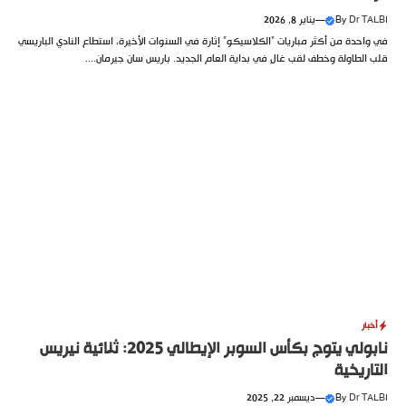
Dr TALBI
By
—
يناير 8, 2026
في واحدة من أكثر مباريات “الكلاسيكو” إثارة في السنوات الأخيرة، استطاع النادي الباريسي
قلب الطاولة وخطف لقب غالٍ في بداية العام الجديد. باريس سان جيرمان....
أخبار
نابولي يتوج بكأس السوبر الإيطالي 2025: ثنائية نيريس
التاريخية
Dr TALBI
By
—
ديسمبر 22, 2025