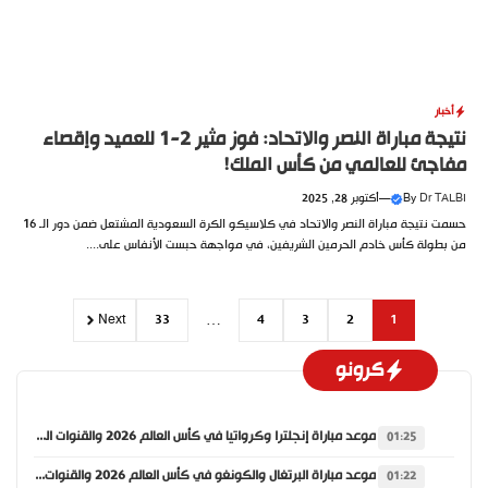
أخبار
نتيجة مباراة النصر والاتحاد: فوز مثير 2-1 للعميد وإقصاء
مفاجئ للعالمي من كأس الملك!
Dr TALBI
By
—
أكتوبر 28, 2025
حسمت نتيجة مباراة النصر والاتحاد في كلاسيكو الكرة السعودية المشتعل ضمن دور الـ 16
من بطولة كأس خادم الحرمين الشريفين، في مواجهة حبست الأنفاس على....
Next
33
…
4
3
2
1
كرونو
موعد مباراة إنجلترا وكرواتيا في كأس العالم 2026 والقنوات الناقلة
01:25
موعد مباراة البرتغال والكونغو في كأس العالم 2026 والقنوات الناقلة
01:22