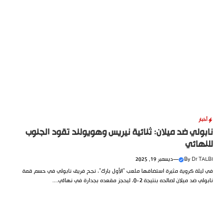
أخبار
نابولي ضد ميلان: ثنائية نيريس وهويولند تقود الجنوب
للنهائي
Dr TALBI
By
—
ديسمبر 19, 2025
في ليلة كروية مثيرة استضافها ملعب “الأول بارك”، نجح فريق نابولي في حسم قمة
نابولي ضد ميلان لصالحه بنتيجة 2-0، ليحجز مقعده بجدارة في نهائي....