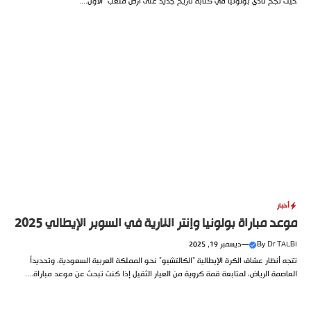
حيث نجح نادي بولونيا في كتابة تاريخ جديد على أرض ملعب “الأول....
أخبار
موعد مباراة بولونيا وإنتر النارية في السوبر الإيطالي 2025
Dr TALBI
By
—
ديسمبر 19, 2025
تتجه أنظار عشاق الكرة الإيطالية “الكالتشيو” نحو المملكة العربية السعودية، وتحديداً
العاصمة الرياض، لمتابعة قمة كروية من العيار الثقيل إذا كنت تبحث عن موعد مباراة....