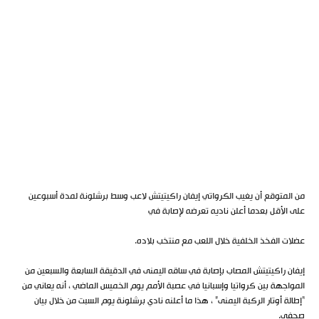
من المتوقع أن يغيب الكرواتي إيفان راكيتيتش لاعب وسط برشلونة لمدة أسبوعين
على الأقل بعدما أعلن ناديه تعرضه لإصابة في
عضلات الفخذ الخلفية خلال اللعب مع منتخب بلاده.
إيفان راكيتيتش المصاب بإصابة في ساقه اليمنى في الدقيقة السابعة والسبعين من
المواجهة بين كرواتيا وإسبانيا في عصبة الأمم يوم الخميس الماضي ، أنه يعاني من
“إطالة أوتار الركبة اليمنى” ، هذا ما أعلنه نادي برشلونة يوم السبت من خلال بيان
صحفي.