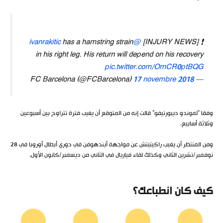
has a hamstring strain
@ivanrakitic
❗ [INJURY NEWS]
in his right leg. His return will depend on his recovery
pic.twitter.com/OmCR0ptBQG
17 novembre 2018
— FC Barcelona (@FCBarcelona)
وفقا “لموندو ديبورتيفو” قالت إنه من المتوقع أن يغيب فترة تتراوح بين أسبوعين
وثلاثة أسابيع.
ومن المنتظر أن يغيب راكيتيتش عن مواجهة أيندهوفن في دوري أبطال أوروبا في 28
نوفمبر/تشرين الثاني وكذلك لقاء فياريال في الثاني من ديسمبر/كانون الأول.
كيف كان انطباعك؟