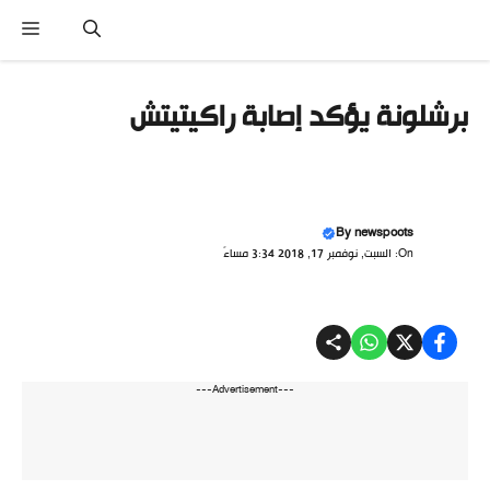
تقل
القائ
ى
محتوى
برشلونة يؤكد إصابة راكيتيتش
By
newspoots
On: السبت, نوفمبر 17, 2018 3:34 مساءً
---Advertisement---