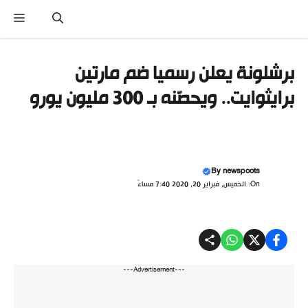
نتقل
القا
لى
لمحتوى
برشلونة يعلن رسميا ضم مارتين
برايثوايت.. ويحصّنه بـ 300 مليون يورو
By
newspoots
On: الخميس, فبراير 20, 2020 7:40 مساءً
---Advertisement---