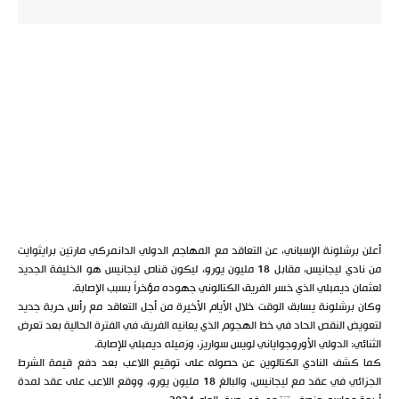
أعلن برشلونة الإسباني، عن التعاقد مع المهاجم الدولي الدانمركي مارتين برايثوايت
من نادي ليجانيس، مقابل 18 مليون يورو، ليكون قناص ليجانيس هو الخليفة الجديد
لعثمان ديمبلي الذي خسر الفريق الكتالوني جهوده مؤخراً بسبب الإصابة.
وكان برشلونة يسابق الوقت خلال الأيام الأخيرة من أجل التعاقد مع رأس حربة جديد
لتعويض النقص الحاد في خط الهجوم الذي يعانيه الفريق في الفترة الحالية بعد تعرض
الثنائي: الدولي الأوروجواياني لويس سواريز، وزميله ديمبلي للإصابة.
كما كشف النادي الكتالوين عن حصوله على توقيع اللاعب بعد دفع قيمة الشرط
الجزائي في عقد مع ليجانيس، والبالغ 18 مليون يورو، ووقع اللاعب على عقد لمدة