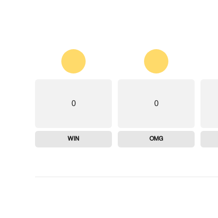
0
0
WIN
OMG