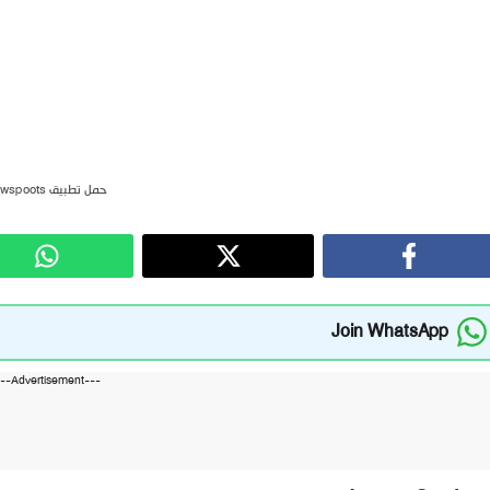
حمل تطبيق newspoots
Join WhatsApp
---Advertisement---