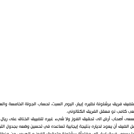
ضيف فريق برشلونة نظيره إيبار، اليوم السبت، لحساب الجولة الخامسة والع
ب كامب نو معقل الفريق الكتالوني.
عى أصحاب أرض الى تحقيق الفوز ولا شيء غيره لتضييق الخناق على ريال 
ل الضيف أن يعود لدياره بنتيجة إيجابية تساعده في تحسين وضعه بجدول الترت