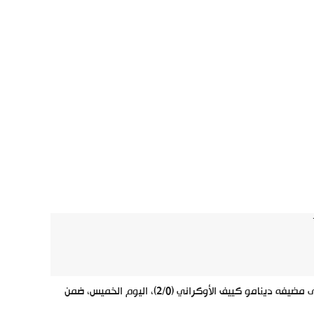
وضع فياريال الإسباني قدما في دور الثمانية من الدوري الأوروبي، بعد فوزه على مضيفه دينامو كييف الأوكراني (2/0)، اليوم الخميس، ضمن