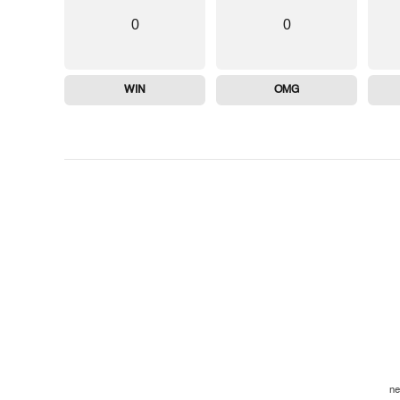
0
0
WIN
OMG