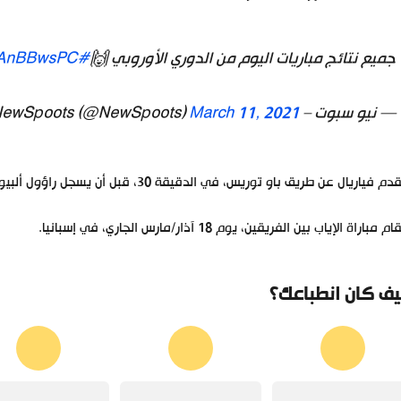
جميع نتائج مباريات اليوم من الدوري الأوروبي 🙌
#UEL
yrAnBBwsPC
— نيو سبوت – NewSpoots (@NewSpoots)
March 11, 2021
 فياريال عن طريق باو توريس، في الدقيقة 30، قبل أن يسجل راؤول ألبيول الهدف الثاني، في الدقيقة 52.
 مباراة الإياب بين الفريقين، يوم 18 آذار/مارس الجاري، في إسبانيا.
ف كان انطباعك؟