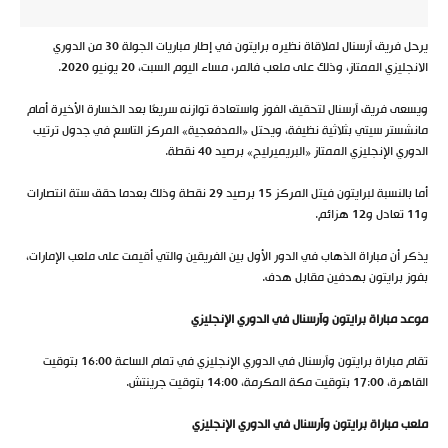
يرحل فريق آرسنال لملاقاة نظيره برايتون في إطار مباريات الجولة 30 من الدوري
الانجليزي الممتاز، وذلك على ملعب فالمر، مساء اليوم السبت، 20 يونيو 2020.
ويسعى فريق آرسنال لتحقيق الفوز واستعادة توازنه سريعًا بعد الخسارة الأخيرة أمام
مانشستر سيتي بثلاثية نظيفة، ويحتل «المدفعجية» المركز التاسع في جدول ترتيب
الدوري الإنجليزي الممتاز «البريميرليج» برصيد 40 نقطة.
أما بالنسبة لبرايتون فيتل المركز 15 برصيد 29 نقطة وذلك بعدما حقق ستة انتصارات
و11 تعادل و12 هزائم.
يذكر أن مباراة الذهاب في الدور الأول بين الفريقين والتي أقيمت على ملعب الإمارات،
بفوز برايتون بهدفين مقابل هدف.
موعد مباراة برايتون وآرسنال في الدوري الإنجليزي
تقام مباراة برايتون وآرسنال في الدوري الإنجليزي في تمام الساعة 16:00 بتوقيت
القاهرة، 17:00 بتوقيت مكة المكرمة، 14:00 بتوقيت جرينتش.
ملعب مباراة برايتون وآرسنال في الدوري الإنجليزي