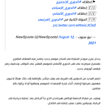
🏴󠁧󠁢󠁥󠁮󠁧󠁿إنطلاق
#الدوري_الإنجليزي
🇪🇸 إنطلاق
#الدوري_الإسباني
🇩🇪 إنطلاق
#الدوري_الألماني
🇫🇷 الجولة الثانية من
#الدوري_الفرنسي
pic.twitter.com/eWsixLXOsS
— نيو سبوت – NewSpoots (@NewSpoots)
August 12,
2021
يدخل بايرن ميونخ المباراة في افتتاح موسم جديد يطمح فيه العملاق البافاري
باستمرار سيطرته على لقب الدوري الألماني للموسم العاشر على التوالي، وتحقيق رقم
قياسي أوروبي جديد.
انضم العديد من الدوليين إلى الفريق في وقت متأخر، بالإضافة إلى ذلك، هناك لاعبون
مهمون تعرضوا لإصابات أثناء فترة الاستعداد للموسم وتعافوا أو لا يزالوا حاليا
مصابين.
ويغيب عن مباراة الجمعة لوكاس هيرنانديز الذي بدأ الركض بعد عملية جراحية في
الركبة، وبنيامين بافارد بسبب إصابة في الكاحل.