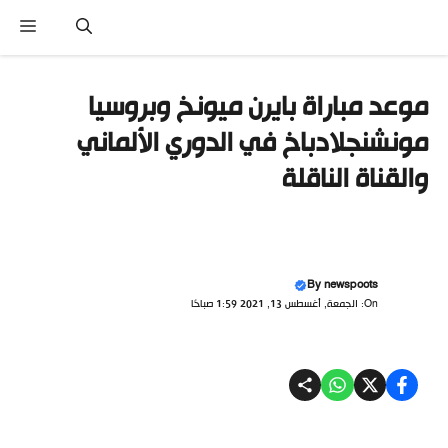
نتقل
القا
لى
لمحتوى
موعد مباراة بايرن ميونخ وبروسيا
مونشنجلادباخ في الدوري الألماني
والقناة الناقلة
By
newspoots
On: الجمعة, أغسطس 13, 2021 1:59 صباحًا