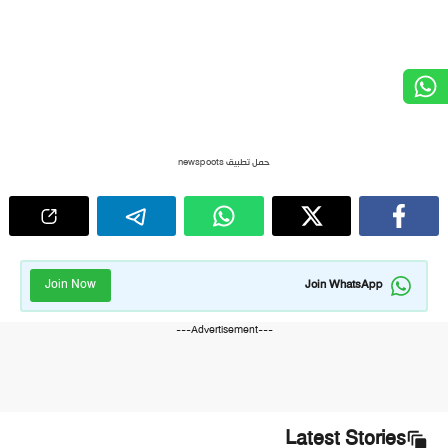
حمل تطبيق newspoots
Join Now
Join WhatsApp
---Advertisement---
Latest Stories