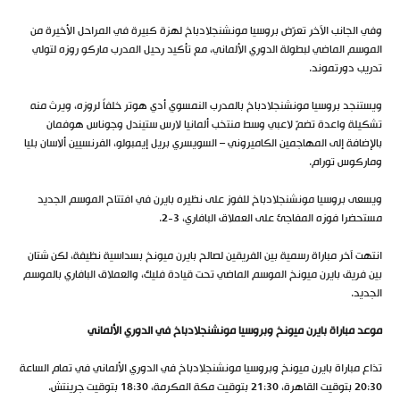
وفي الجانب الآخر تعرّض بروسيا مونشنجلادباخ لهزة كبيرة في المراحل الأخيرة من
الموسم الماضي لبطولة الدوري الألماني، مع تأكيد رحيل المدرب ماركو روزه لتولي
تدريب دورتموند.
ويستنجد بروسيا مونشنجلادباخ بالمدرب النمسوي أدي هوتر خلفاً لروزه، ويرث منه
تشكيلة واعدة تضمّ لاعبي وسط منتخب ألمانيا لارس ستيندل وجوناس هوفمان
بالإضافة إلى المهاجمين الكاميروني – السويسري بريل إيمبولو، الفرنسيين ألاسان بليا
وماركوس تورام.
ويسعى بروسيا مونشنجلادباخ للفوز على نظيره بايرن في افتتاح الموسم الجديد
مستحضرا فوزه المفاجئ على العملاق البافاري، 3-2.
انتهت آخر مباراة رسمية بين الفريقين لصالح بايرن ميونخ بسداسية نظيفة، لكن شتان
بين فريق بايرن ميونخ الموسم الماضي تحت قيادة فليك، والعملاق البافاري بالموسم
الجديد.
موعد مباراة بايرن ميونخ وبروسيا مونشنجلادباخ في الدوري الألماني
تذاع مباراة بايرن ميونخ وبروسيا مونشنجلادباخ في الدوري الألماني في تمام الساعة
20:30 بتوقيت القاهرة، 21:30 بتوقيت مكة المكرمة، 18:30 بتوقيت جرينتش.