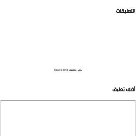
لتعليقات
حمل تطبيق newspoots
ضف تعليق
عليق