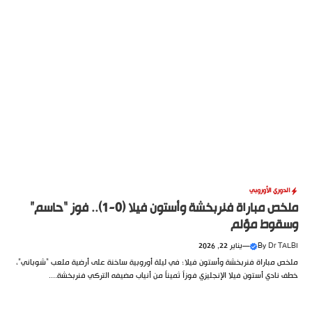
الدوري الأوروبي
ملخص مباراة فنربخشة وأستون فيلا (0-1).. فوز “حاسم”
وسقوط مؤلم
Dr TALBI
By
—
يناير 22, 2026
ملخص مباراة فنربخشة وأستون فيلا؛ في ليلة أوروبية ساخنة على أرضية ملعب “شوباني”،
خطف نادي أستون فيلا الإنجليزي فوزاً ثميناً من أنياب مضيفه التركي فنربخشة....