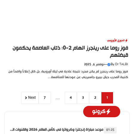
الدوري الأوروبي
فوز روما على رينجرز الهام 2-0: ذئاب العاصمة يحكمون
قبضتهم
Dr TALBI
By
—
نوفمبر 6, 2025
فوز روما على رينجرز لم يكن مجرد نتيجة عادية في ليلة أوروبية، بل كان إعلاناً واضحاً من
كتيبة المدرب جيان بييرو جاسبريني عن عودتها للمنافسة....
Next
7
…
4
3
2
1
كرونو
موعد مباراة إنجلترا وكرواتيا في كأس العالم 2026 والقنوات الناقلة
01:25