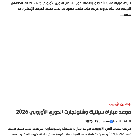
نتيجة مباراة فنربخشة ونوتينغهام فورست في الدوري الأوروبي جاءت لتصعق الجماهير
التركية في ليلة كروية حزينة على ملعب تشوباني، حيث تمكن الفريق الإنجليزي من
حسم....
الدوري الأوروبي
موعد مباراة سيلتيك وشتوتجارت الدوري الأوروبي 2026
Dr TALBI
By
—
فبراير 19, 2026
يترقب عشاق الكرة الأوروبية موعد مباراة سيلتيك وشتوتجارت المرتقبة، حيث يفتح ملعب
“سيلتيك بارك” أبوابه لاستضافة هذه المواجهة القوية ضمن ملحق خروج المغلوب في