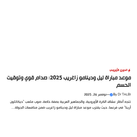
الدوري الأوروبي
موعد مباراة ليل ودينامو زاغريب 2025: صدام قوي وتوقيت
الحسم
Dr TALBI
By
—
نوفمبر 26, 2025
تتجه أنظار عشاق الكرة الأوروبية، والجماهير العربية بصفة خاصة، صوب ملعب “ديكاتلون
أرينا” في فرنسا، حيث يقترب موعد مباراة ليل ودينامو زاغريب ضمن منافسات الجولة....