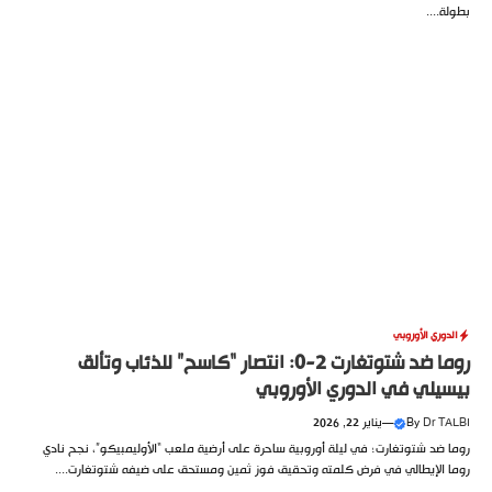
بطولة....
الدوري الأوروبي
روما ضد شتوتغارت 2-0: انتصار “كاسح” للذئاب وتألق
بيسيلي في الدوري الأوروبي
Dr TALBI
By
—
يناير 22, 2026
روما ضد شتوتغارت؛ في ليلة أوروبية ساحرة على أرضية ملعب “الأوليمبيكو”، نجح نادي
روما الإيطالي في فرض كلمته وتحقيق فوز ثمين ومستحق على ضيفه شتوتغارت....