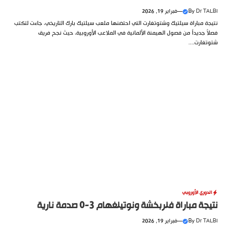
Dr TALBI
By
—
فبراير 19, 2026
نتيجة مباراة سيلتيك وشتوتغارت التي احتضنها ملعب سيلتيك بارك التاريخي، جاءت لتكتب
فصلاً جديداً من فصول الهيمنة الألمانية في الملاعب الأوروبية، حيث نجح فريق
شتوتغارت....
الدوري الأوروبي
نتيجة مباراة فنربخشة ونوتينغهام 3-0 صدمة نارية
Dr TALBI
By
—
فبراير 19, 2026