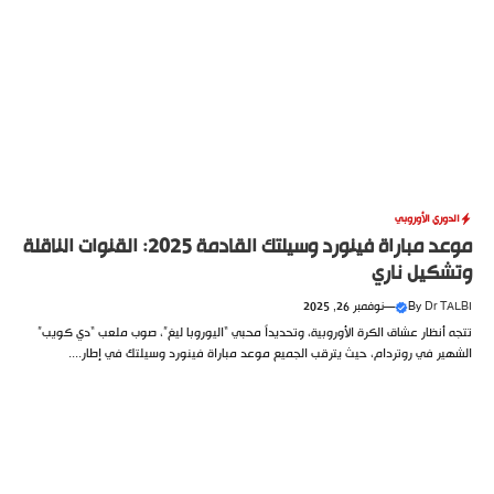
الدوري الأوروبي
موعد مباراة فينورد وسيلتك القادمة 2025: القنوات الناقلة
وتشكيل ناري
Dr TALBI
By
—
نوفمبر 26, 2025
تتجه أنظار عشاق الكرة الأوروبية، وتحديداً محبي “اليوروبا ليغ”، صوب ملعب “دي كويب”
الشهير في روتردام، حيث يترقب الجميع موعد مباراة فينورد وسيلتك في إطار....