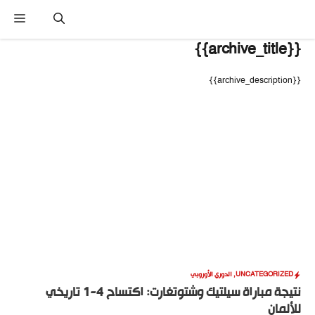
نتقل
القا
لى
لمحتوى
{{archive_title}}
{{archive_description}}
UNCATEGORIZED
,
الدوري الأوروبي
نتيجة مباراة سيلتيك وشتوتغارت: اكتساح 4-1 تاريخي
للألمان