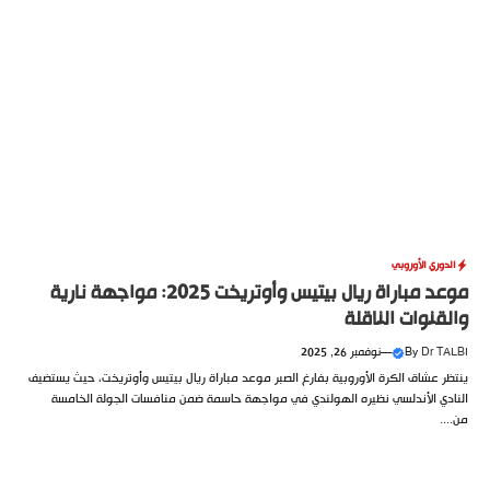
الدوري الأوروبي
موعد مباراة ريال بيتيس وأوتريخت 2025: مواجهة نارية
والقنوات الناقلة
Dr TALBI
By
—
نوفمبر 26, 2025
ينتظر عشاق الكرة الأوروبية بفارغ الصبر موعد مباراة ريال بيتيس وأوتريخت، حيث يستضيف
النادي الأندلسي نظيره الهولندي في مواجهة حاسمة ضمن منافسات الجولة الخامسة
من....