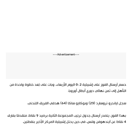
---Advertisement---
حسم آرسنال الفوز على إشبيلية 2-0 اليوم الأربعاء، وبات على بُعد خطوة واحدة من
التأهل إلى ثمن نهائي دوري أبطال أوروبا.
سجل لياندرو تروسارد (29) وبوكايو ساكا (64) هدفي الفريق اللندني.
بهذا الفوز، يتصدر آرسنال جدول ترتيب المجموعة الثانية برصيد 9 نقاط، متقدمًا بفارق
4 نقاط عن آيندهوفن ولنس، في حين يحتل إشبيلية المركز الأخير بنقطتين.