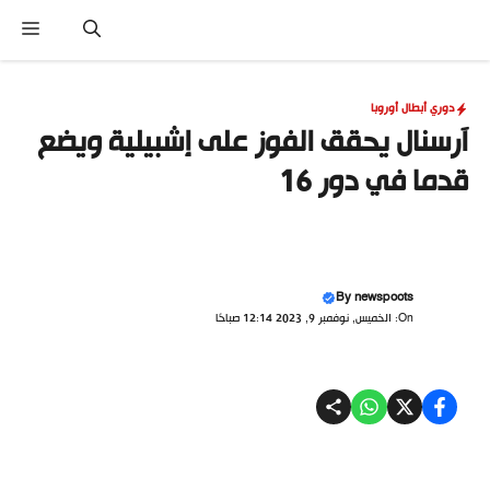
نتقل
القا
لى
لمحتوى
دوري أبطال أوروبا
آرسنال يحقق الفوز على إشبيلية ويضع
قدما في دور 16
By
newspoots
On: الخميس, نوفمبر 9, 2023 12:14 صباحًا