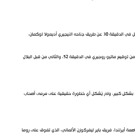
فرض أتالانتا سيطرته على مجريات المباراة منذ البداية، ونجح في افتتاح التسجيل في الدقيقة 30 عن طريق جناحه النيجيري أديمولا لوكمان،
وتواصلت سيطرة أصحاب الأرض في الشوط الثاني، وأضافوا هدفين آخرين، الأول من توقيع ماتيو روجيري في الدقيقة 52، والثاني من قبل البلال
اراة بشكلٍ كبير، ولم يُشكل أي خطورة حقيقية على مرمى أصحاب
ري الأوروبي، الذي سيُقام في 22 مايو في دبلن عاصمة أيرلندا، فريق باير ليفركوزن الألماني، الذي تفوق على روما