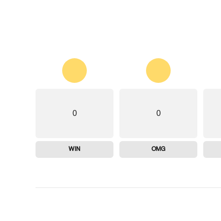
0
0
WIN
OMG