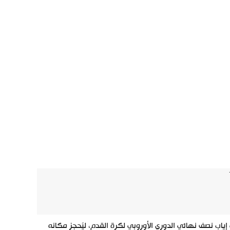
تا الإيطالي فوزًا مُقنعًا على ضيفه مارسيليا الفرنسي بنتيجة 3-0، في إياب نصف نهائي الدوري الأوروبي لكرة القدم، ليُحجز مكانه