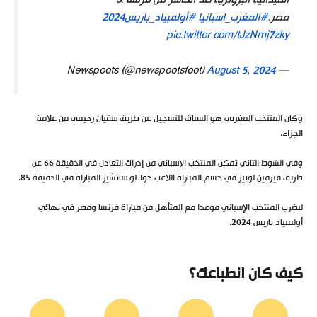
الميدالية البرونزية ضد الخاسر من فرنسا &
مصر.
#المغرب_اسبانيا
#أولمبياد_باريس2024
pic.twitter.com/tJzNmj7zky
August 5, 2024
— Newspoots (@newspootsfoot)
وكان المنتخب المغربي هو السباق للتسجيل عن طريق سفيان رحيمي من علامة
الجزاء.
وفي الشوط الثاني تمكن المنتخب الإسباني من إدراك التعادل في الدقيقة 66 عن
طريق فيرمين لوبيز في حسم المباراة اللاعب خوانلو سانشيز المباراة في الدقيقة 85.
ليضرب المنتخب الإسباني موعدا مع المتأهل من مباراة فرنسا ومصر في نهائي
أولمبياد باريس 2024.
كيف كان انطباعك؟