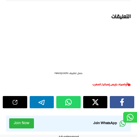
التعليقات
حمل تطبيق newspoots
أولمبياد باريس
,
إسبانيا
,
المغرب
Join Now
Join WhatsApp