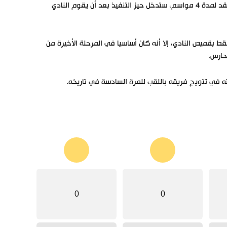
توصل نادي إشبيلية الإسباني، لاتفاق مع الحارس المغربي ياسين بونو، لتوقيع عقد لمدة 4 مواسم، ستدخل حيز التنفيذ بعد أن يقوم النادي
قل لصفوف إشبيلية معارًا لمدة عام، ورغم خوضه 18 مباراة فقط بقميص النادي، إلا أنه كان أساسيا في المرحلة الأخيرة من
حارس.
ته في تتويج فريقه باللقب للمرة السادسة في تاريخه.
0
0