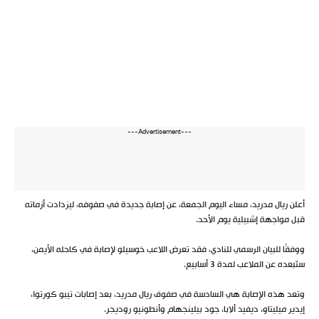
---Advertisement---
أعلن ريال مدريد، مساء اليوم الجمعة، عن إصابة جديدة في صفوفه، ليزدادت أزماته
قبل مواجهة إشبيلية يوم الأحد.
ووفقًا للبيان الرسمي للنادي، فقد تعرض اللاعب خوسيلو لإصابة في كاحله الأيمن،
ستُبعده عن الملاعب لمدة 3 أسابيع.
وتعد هذه الإصابة هي السادسة في صفوف ريال مدريد، بعد إصابات تيبو كورتوا،
إيدير ميليتاو، ديفيد ألابا، جود بيلينجهام وأنطونيو روديجر.