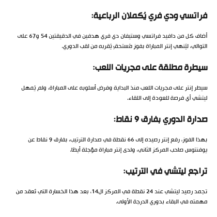
فراتسي ودي فري يُكملان الرباعية:
أضاف كل من دافيد فراتسي وستيفان دي فري هدفين في الدقيقتين 54 و67 على
التوالي، ليُنهي إنتر المباراة بفوزٍ مُستحقٍ يُقربه من لقب الدوري.
سيطرة مطلقة على مجريات اللعب:
سيطر إنتر على مجريات اللعب منذ البداية وفرض أسلوبه على المباراة، ولم يُمهل
ليتشي أي فرصة للعودة إلى اللقاء.
صدارة الدوري بفارق 9 نقاط:
بهذا الفوز، رفع إنتر رصيده إلى 66 نقطة في صدارة الترتيب، بفارق 9 نقاط عن
يوفنتوس صاحب المركز الثاني، ولدى إنتر مباراة مؤجلة أيضًا.
تراجع ليتشي في الترتيب:
تجمد رصيد ليتشي عند 24 نقطة في المركز ال14، بعد هذا الخسارة التي تُعقد من
مهمته في البقاء بدوري الدرجة الأولى.