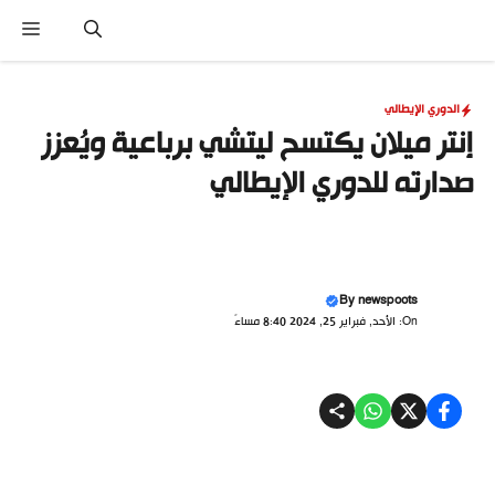
نتقل
القا
لى
لمحتوى
الدوري الإيطالي
إنتر ميلان يكتسح ليتشي برباعية ويُعزز
صدارته للدوري الإيطالي
By
newspoots
On: الأحد, فبراير 25, 2024 8:40 مساءً