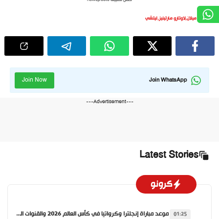
حمل تطبيق newspoots
إنتر ميلان
,
لاوتارو مارتينيز
,
ليتشي
Join Now
Join WhatsApp
---Advertisement---
Latest Stories
كرونو
موعد مباراة إنجلترا وكرواتيا في كأس العالم 2026 والقنوات الناقلة
01:25