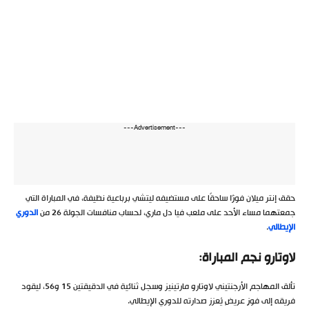
---Advertisement---
حقق إنتر ميلان فوزًا ساحقًا على مستضيفه ليتشي برباعية نظيفة، في المباراة التي
جمعتهما مساء الأحد على ملعب فيا دل ماري، لحساب منافسات الجولة 26 من
الدوري
الإيطالي
.
لاوتارو نجم المباراة:
تألق المهاجم الأرجنتيني لاوتارو مارتينيز وسجل ثنائية في الدقيقتين 15 و56، ليقود
فريقه إلى فوزٍ عريضٍ يُعزز صدارته للدوري الإيطالي.