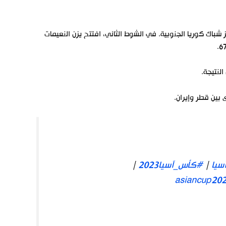
باك كوريا الجنوبية. في الشوط الثاني، افتتح يزن النعيمات
لنتيجة.
 بين قطر وإيران.
يا
|
#كأس_آسيا2023
|