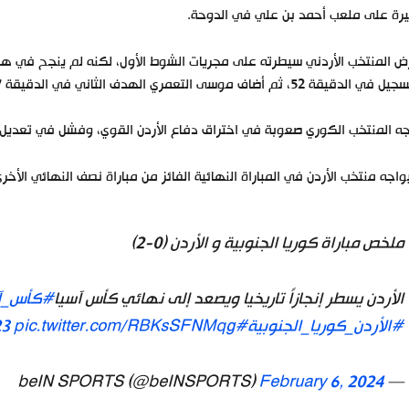
رة على ملعب أحمد بن علي في الدوحة.
 المنتخب الأردني سيطرته على مجريات الشوط الأول، لكنه لم ينجح في هز ش
في الدقيقة 52، ثم أضاف موسى التعمري الهدف الثاني في الدقيقة 67.
ه المنتخب الكوري صعوبة في اختراق دفاع الأردن القوي، وفشل في تعديل ا
اجه منتخب الأردن في المباراة النهائية الفائز من مباراة نصف النهائي الأخرى
ملخص مباراة كوريا الجنوبية و الأردن (0-2)
الأردن يسطر إنجازاً تاريخيا ويصعد إلى نهائي كأس آسيا
#كأس_آس
#الأردن_كوريا_الجنوبية
#asiancup2023
pic.twitter.com/RBKsSFNMqg
February 6, 2024
— beIN SPORTS (@beINSPORTS)