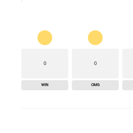
0
0
WIN
OMG