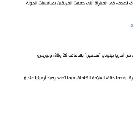
داف لهدف، في المباراة التي جمعت الفريقين بمنافسات الجولة
p
أحرز ألكسندر كارابيتيان هدف أرمينيا بالدقيقة 11، فيما سجل أهداف إيطاليا كل من أندريا بيلوتي “هدفين” بالدقائق 28 و80، ولورينزو
ورفع المنتخب الإيطالي رصيده إلى 15 نقطة بالمركز الأول في المجموعة العاشرة، بعدما حقق العلامة الكاملة، فيما تجمد رصيد أرمينيا عند 6