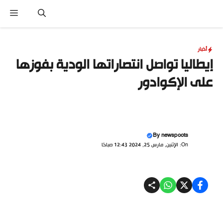
نتقل
القا
لى
لمحتوى
أخبار
إيطاليا تواصل انتصاراتها الودية بفوزها
على الإكوادور
By
newspoots
On: الإثنين, مارس 25, 2024 12:43 صباحًا