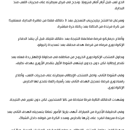
الذي لعب قبل أيام أمام فنزويلا، ونجح في فرض سيطرته على مجريات اللعب منذ
البداية.
وسرعان ما افتتح بيليجريني التسجيل بعد 3 دقائق فقط من صافرة البداية، مستفيدًا
من كرة مرتدة من الحائط بعد ركلة حرة مباشرة.
وأضاع ديماركو فرصة مضاعفة النتيجة بعد دقائق قليلة، قبل أن ينقذ الدفاع
الإكوادوري مرماه من فرصة هدف محقق بعد تسديدة زانيولو.
وحاول المنتخب الإكوادوري الخروج من مناطقه في محاولة لإظهار ردة فعله بعد
تقدم إيطاليا، لكن دون جدوى لينتهي الشوط الأول بتقدم الأزوري بهدف نظيف.
وفي الشوط الثاني، واصل المنتخب الإيطالي سيطرته على مجريات اللعب، وأضاع
راسبادوري فرصة تسجيل الهدف الثاني بعد رأسية رائعة تصدى لها الحارس
الإكوادوري.
وشهدت الدقائق التالية فرصًا متبادلة من كلا المنتخبين، لكن دون تغيير في النتيجة.
وفي الدقيقة الأخيرة من المباراة، أنهى باريلا الأمور تمامًا بتسجيله الهدف الثاني بعد
مرتدة سريعة انفرد على إثرها بالحارس وسدد الكرة من فوقه داخل الشباك.