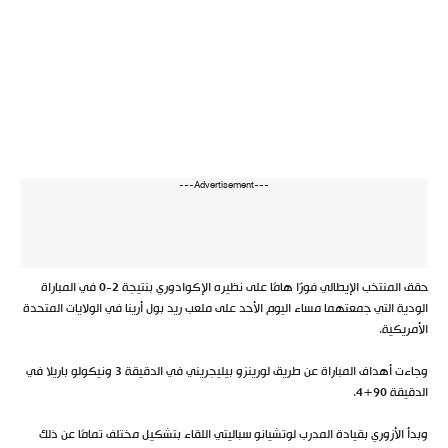
---Advertisement---
حقق المنتخب الإيطالي فوزًا هامًا على نظيره الإكوادوري بنتيجة 2-0 في المباراة
الودية التي جمعتهما مساء اليوم الأحد على ملعب ريد بول أرينا في الولايات المتحدة
الأمريكية.
وجاءت أهداف المباراة عن طريق لورينزو بيليجريني في الدقيقة 3 ونيكولو باريلا في
الدقيقة 90+4.
وبدأ الأزوري بقيادة المدرب لوتشيانو سباليتي اللقاء بتشكيل مختلف تمامًا عن ذلك