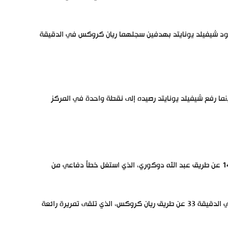
بكر سجله عبد الله دوكوري في الدقيقة 14، قبل أن يعود شيفيلد يونايتد بهدفين سجلهما ريان كروكس في الدقيقة
نما رفع شيفيلد يونايتد رصيده إلى نقطة واحدة في المركز
بدأ إيفرتون المباراة بشكل جيد، وتمكن من تسجيل هدف التقدم في الدقيقة 14 عن طريق عبد الله دوكوري، الذي استغل خطأ دفاعي من
وحاول شيفيلد يونايتد العودة إلى المباراة، وتمكن من تسجيل هدف التعادل في الدقيقة 33 عن طريق ريان كروكس، الذي تلقى تمريرة رائعة