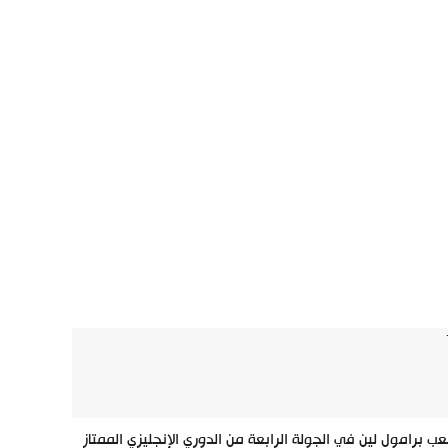
مباراة مثيرة أقيمت على ملعب برامول لين في الجولة الرابعة من الدوري الإنجليزي الممتاز