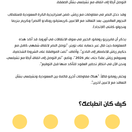
التوصل أيضًا إلى اتفاق مع تشيلسي بشأن الصفقة.
وقد دخل النصر في مفاوضات مع زياش، ضمن استراتيجية الكرة السعودية لاستقطاب
النجوم العالميين، بعد التعاقد مع اللاعبين كريستيانو رونالدو (النصر) وكريم بنزيما
ونجولو كانتي (الاتحاد).
يذكر أن فابريزيو رومانو، الخبير في سوق الانتقالات في أوروبا، قد أكد هذه
المعلومة حيث قال عبر حسابه على تويتر: “توصل النصر لاتفاق شفهي كامل مع
حكيم زياش للانضمام إلى النادي”، وأضاف: “تمت الموافقة على الشروط الشخصية،
وسيوقع زياش عقدًا حتى عام 2026″، وتابع: “تم التوصل إلى اتفاق أيضًا مع تشيلسي،
ونحن الآن في انتظار تحضير العقود للتأكد منها قبل التوقيع”.
وختم رومانو قائلاً: “هناك مفاوضات أخرى قائمة بين السعودية وتشيلسي بشأن
التعاقد مع لاعبين آخرين”.
كيف كان انطباعك؟