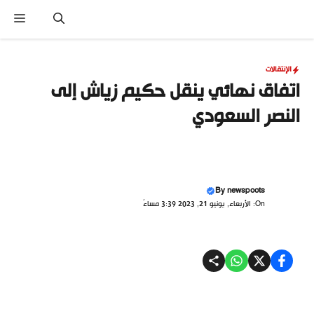
نتقل
القا
لى
لمحتوى
الإنتقالات
اتفاق نهائي ينقل حكيم زياش إلى
النصر السعودي
By
newspoots
On: الأربعاء, يونيو 21, 2023 3:39 مساءً