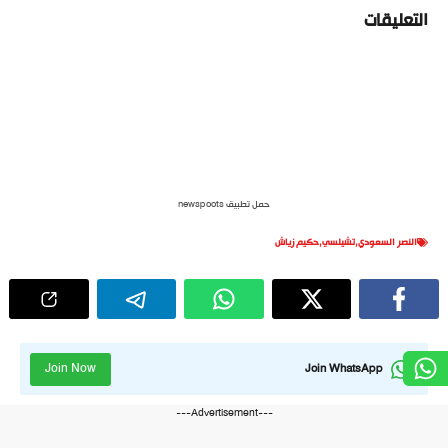
التعليقات
حمل تطبيق newspoots
النصر السعودي
,
تشيلسي
,
حكيم زياش
Join Now
Join WhatsApp
---Advertisement---