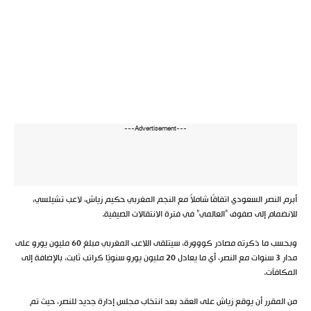
---Advertisement---
أبرم النصر السعودي اتفاقًا شاملاً مع النجم المغربي حكيم زياش، لاعب تشيلسي،
للانضمام إلى صفوف “العالمي” في فترة الانتقالات الصيفية.
وبحسب ما ذكرته مصادر كووورة، سيتلقى اللاعب المغربي مبلغ 60 مليون يورو على
مدار 3 سنوات مع النصر، أي ما يعادل 20 مليون يورو سنويًا كراتب ثابت، بالإضافة إلى
المكافآت.
من المقرر أن يوقع زياش على العقد بعد انتخاب مجلس إدارة جديد للنصر، حيث تم