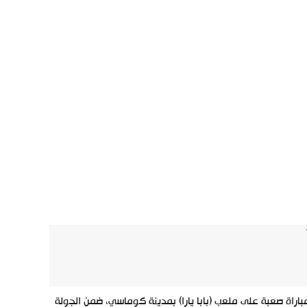
لمصري فوزًا هامًا على مضيفه ميدياما الغاني بنتيجة (1-0) في مباراة صعبة على ملعب (بابا يارا) بمدينة كوماسي، ضمن الجولة