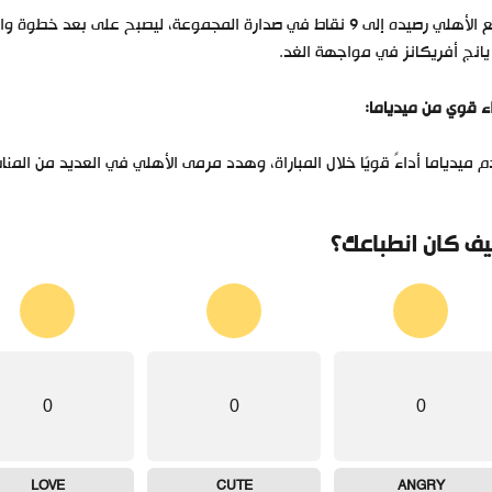
رفع الأهلي رصيده إلى 9 نقاط في صدارة المجموعة، ليصبح على ب
يانج أفريكانز في مواجهة الغد.
ء قوي من ميدياما:
 ميدياما أداءً قويًا خلال المباراة، وهدد مرمى الأهلي في العديد من المن
ف كان انطباعك؟
0
0
0
LOVE
CUTE
ANGRY