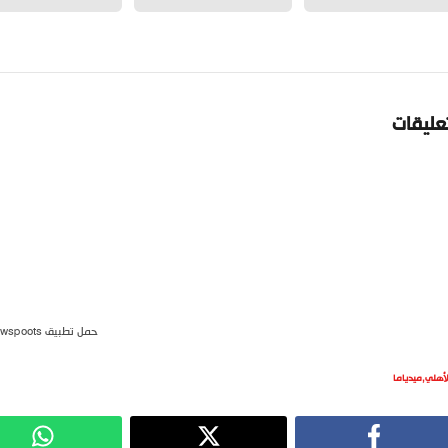
تعليقات
حمل تطبيق newspoots
لأهلي
,
ميدياما