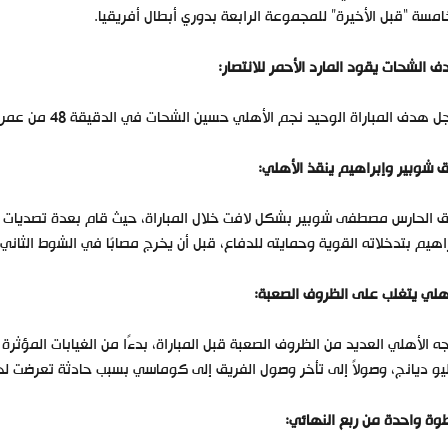
امسة “قبل الأخيرة” للمجموعة الرابعة بدوري أبطال أفريقيا.
 الشحات يقود المارد الأحمر للانتصار:
دف المباراة الوحيد نجم الأهلي حسين الشحات في الدقيقة 48 من عمر اللقاء، بعد تمريرة رائعة من السولية وتهيئة من موديست.
ق شوبير وإبراهيم ينقذ الأهلي:
ق الحارس مصطفى شوبير بشكل لافت خلال المباراة، حيث قام بعدة تصديات 
اهيم بتدخلاته القوية وحمايته للدفاع، قبل أن يخرج مصابًا في الشوط الثاني.
هلي يتغلب على الظروف الصعبة:
ه الأهلي العديد من الظروف الصعبة قبل المباراة، بدءًا من الغيابات المؤثر
يو ديانج، وصولاً إلى تأخر وصول الفريق إلى كوماسي بسبب حادثة تعرضت لها 
ة واحدة من ربع النهائي: