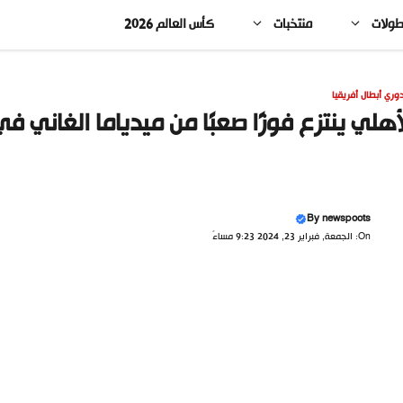
طولات
منتخبات
كأس العالم 2026
وري أبطال أفريقيا
أهلي ينتزع فوزًا صعبًا من ميدياما الغاني ف
By
newspoots
On: الجمعة, فبراير 23, 2024 9:23 مساءً