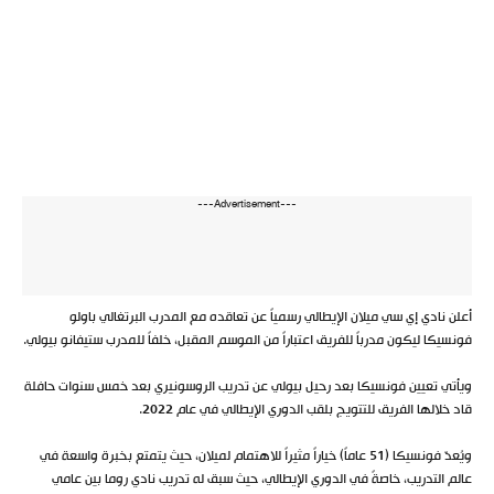
---Advertisement---
أعلن نادي إي سي ميلان الإيطالي رسمياً عن تعاقده مع المدرب البرتغالي باولو
فونسيكا ليكون مدرباً للفريق اعتباراً من الموسم المقبل، خلفاً للمدرب ستيفانو بيولي.
ويأتي تعيين فونسيكا بعد رحيل بيولي عن تدريب الروسونيري بعد خمس سنوات حافلة
قاد خلالها الفريق للتتويج بلقب الدوري الإيطالي في عام 2022.
ويُعدّ فونسيكا (51 عاماً) خياراً مثيراً للاهتمام لميلان، حيث يتمتع بخبرة واسعة في
عالم التدريب، خاصةً في الدوري الإيطالي، حيث سبق له تدريب نادي روما بين عامي