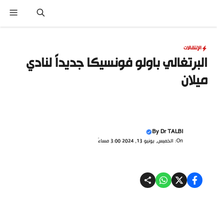
نتقل
القا
لى
لمحتوى
الإنتقالات
البرتغالي باولو فونسيكا جديداً لنادي
ميلان
By
Dr TALBI
On: الخميس, يونيو 13, 2024 3:00 مساءً