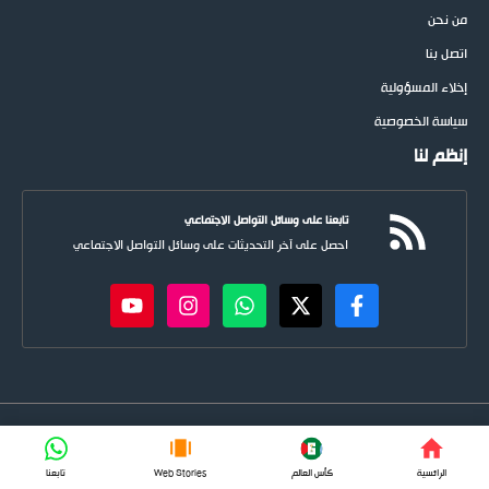
من نحن
اتصل بنا
إخلاء المسؤولية
سياسة الخصوصية
إنظم لنا
تابعنا على وسائل التواصل الاجتماعي
احصل على آخر التحديثات على وسائل التواصل الاجتماعي
newspoots.com • جميع الحقوق © محفوظة لموقع
نيوسبوت
FIFA
الرائسية
كأس العالم
Web Stories
تابعنا