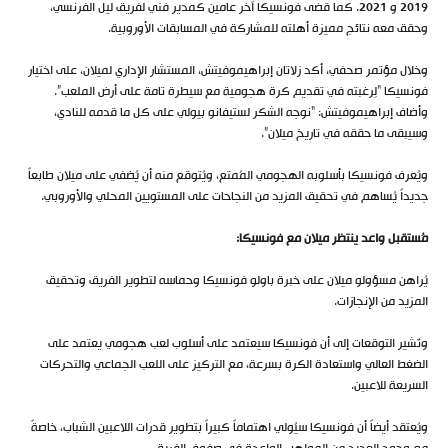
2019 و 2021. كما قضى فونسيكا آخر عامين كمدير فني لفريق ليل الفرنسي،
وحقق معه نتائج مميزة أهلته للمشاركة في المسابقات الأوروبية.
وخلال مؤتمر صحفي، أكد زلاتان إبراهيموفيتش، المستشار الإداري لميلان، على اختيار
فونسيكا “لِرغبته في تقديم كرة هجومية مع سيطرة تامة على أرض الملعب”.
وأضاف إبراهيموفيتش: “نوجه الشكر لستيفانو بيولي على كل ما قدمه للنادي،
وسيبقى ما حققه في تاريخ ميلان”.
ويُعرف فونسيكا بأسلوبه الهجومي المُمتع، ويُتوقع منه أن يُضفي على ميلان طابعاً
جديداً يُساهم في تحقيق المزيد من النجاحات على المستويين المحلي والأوروبي.
مُستقبل واعد ينتظر ميلان مع فونسيكا:
يُراهن مسؤولو ميلان على خبرة باولو فونسيكا وحماسه لتطوير الفريق وتحقيق
المزيد من الإنجازات.
وتُشير التوقعات إلى أن فونسيكا سيعتمد على أسلوب لعب هجومي يعتمد على
الضغط العالي واستعادة الكرة بسرعة، مع التركيز على اللعب الجماعي والتحركات
السريعة للاعبين.
ويُعتقد أيضاً أن فونسيكا سيُولي اهتماماً كبيراً بتطوير قدرات اللاعبين الشباب، خاصةً