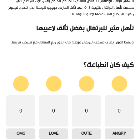
لينتهي الوقت الإضافي بالتعادل السلبي، ليحتكم الحكم إلى ركلات الترجيح التي
حسمت تأهل البرتغال بنتيجة 3-0، بعد تألق الحارس ديوجو كوستا الذي تصدى لجميع
ركلات الترجيح التي نفذها لاعبو سلوفينيا.
تأهل مثير للبرتغال بفضل تألق لاعبيها
وبهذا الفوز، يضرب منتخب البرتغال موعدًا في الدور ربع النهائي مع منتخب فرنسا.
كيف كان انطباعك؟
0
0
0
0
OMG
LOVE
CUTE
ANGRY