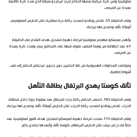
سلوفينيا ومرر كرة عرضية شتتها الدفاع لترتد لبرناردو سيلفا الذي سدد كرة طائشة
بعيدة عن المرمى.
وفي الدقيقة 55، تقدم رونالدو لتسديد ركلة حرة مباشرة، لكن الحارس السلوفيني
أوبلاك تألق وتصدى لها ببراعة.
وأهدر سيسكو مهاجم سلوفينيا فرصة ذهبية لتسجيل هدف التقدم في الدقيقة
61، بعد انطلاقة من وسط الملعب تفوق فيها على المدافع بيبي وسدد كرة بعيدة
عن المرمى.
وتواصلت المحاولات الهجومية من كلا الجانبين دون جدوى، ليحتكم الحكم إلى لعب
أشواط إضافية.
تألق كوستا يهدي البرتغال بطاقة التأهل
وفي الدقيقة 103، احتسب الحكم ركلة جزاء للبرتغال بعد سقوط جوتا داخل منطقة
الجزاء. تقدم رونالدو لتسديد ركلة الجزاء، لكن الحارس أوبلاك تألق وتصدى لها ببراعة.
وفي الدقيقة 115، سنحت فرصة ذهبية لسيسكو لتسجيل هدف الفوز لسلوفينيا، بعد
خطأ فادح من بيبي، لكن الحارس البرتغالي كوستا تألق وأبعدها بتصدي رائع.