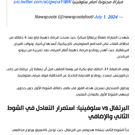
مباراة مجنونة أمام سلوفينيا
pic.twitter.com/aUgwpaYI8W
July 1, 2024
— Newspoots (@newspootsfoot)
شهدت المباراة ضغطًا برتغاليًا مبكرًا، حيث سنحت فرصة ذهبية لياو بعد 4 دقائق من
انطلاق اللقاء، لكن المدافع السلوفيني كارنيكنيك أبعدها لركنية. وتوالت الفرص
البرتغالية، حيث أهدر رونالدو فرصة ذهبية أمام المرمى بعد تمريرة من برونو
فرنانديز.
وفي الدقيقة 31، انطلق لياو بكرة من وسط الملعب قبل أن يسقط إثر عرقلة من جانب
دركوزيتش، ليسدد رونالدو القذيفة الناتجة عن المخالفة فوق مرمى سلوفينيا.
وحاول المنتخبان تسجيل هدف الفوز في باقي دقائق الشوط الأول دون جدوى،
لينتهي الشوط الأول بالتعادل السلبي.
البرتغال vs سلوفينيا:
استمرار التعادل في الشوط
الثاني والإضافي
بدأ الشوط الثاني بنشاط هجومي من البرتغال، حيث توغل كانسيلو وراوغ مدافعي