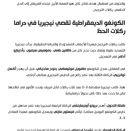
والخوف من استقبال هدف قاتل كان هو السمة الأبرز، ليتجه الفريقان إلى الحل
الحاسم: ركلات الترجيح.
الكونغو الديمقراطية تقصي نيجيريا في دراما
ركلات الحظ
كانت ركلات الترجيح مسرحاً للأعصاب المشدودة والدراما الحقيقية. بدأت نيجيريا
التسديد بقوة وثقة، حيث نجح كل من
كالفين باسي
، و
موسيس سيمون
، و
أديبايو
أدامز
في التسجيل.
في المقابل، سجل للكونغو
صامويل موتوسامي
و
نوح ساديكي
، قبل أن يهدر
أكسل
توانزيبي
الركلة الثالثة بعد تصدٍ رائع من الحارس النيجيري ستانلي أجاجي.
هنا، كانت نيجيريا متقدمة 3-2 بعد ثلاث ركلات لكل فريق، وبدت الأمور في صالحها.
لكن ما حدث بعد ذلك كان تحولاً دراماتيكياً.
نقطة التحول:
أهدر
برونو أونيمايتشي
الركلة الرابعة لنيجيريا بعد تصدٍ مذهل من
حارس الكونغو (ليونيل مباثي). ليأتي
فيستون مايلي
ويسجل للكونغو، معيداً التعادل
3-3.
الركلة الحاسمة:
تقدم
تشيدرا إيجوكي
لتسديد الركلة الخامسة لنيجيريا، لكنه