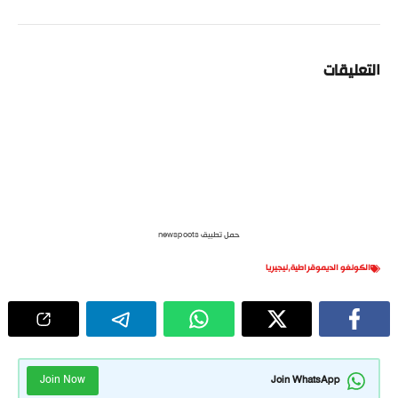
التعليقات
حمل تطبيق newspoots
الكونغو الديموقراطية
,
نيجيريا
Join Now
Join WhatsApp