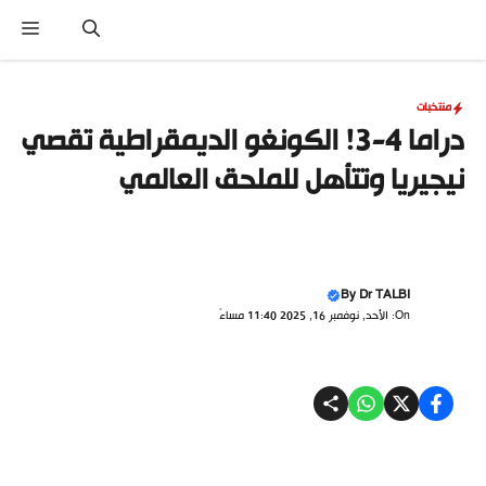
نتقل
القا
لى
لمحتوى
منتخبات
دراما 4-3! الكونغو الديمقراطية تقصي
نيجيريا وتتأهل للملحق العالمي
By
Dr TALBI
On: الأحد, نوفمبر 16, 2025 11:40 مساءً