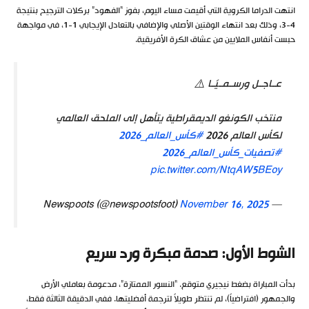
انتهت الدراما الكروية التي أقيمت مساء اليوم، بفوز “الفهود” بركلات الترجيح بنتيجة
4-3، وذلك بعد انتهاء الوقتين الأصلي والإضافي بالتعادل الإيجابي 1-1، في مواجهة
حبست أنفاس الملايين من عشاق الكرة الأفريقية.
عــاجــل ورســمــيًــا ⚠️
منتخب الكونغو الديمقراطية يتأهل إلى الملحق العالمي
لكأس العالم 2026
#كأس_العالم_2026
#تصفيات_كأس_العالم_2026
pic.twitter.com/NtqAW5BEoy
November 16, 2025
— Newspoots (@newspootsfoot)
الشوط الأول: صدمة مبكرة ورد سريع
بدأت المباراة بضغط نيجيري متوقع. “النسور الممتازة”، مدعومة بعاملي الأرض
والجمهور (افتراضياً)، لم تنتظر طويلاً لترجمة أفضليتها. ففي الدقيقة الثالثة فقط،