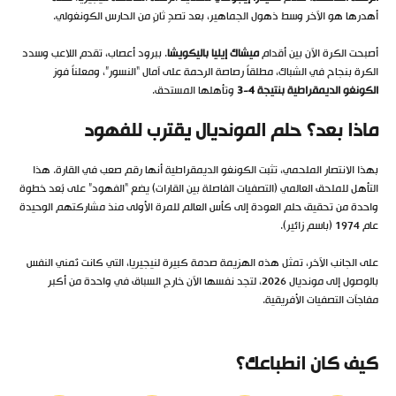
أهدرها هو الآخر وسط ذهول الجماهير، بعد تصدٍ ثانٍ من الحارس الكونغولي.
أصبحت الكرة الآن بين أقدام
ميشاك إيليا باليكويشا
. ببرود أعصاب، تقدم اللاعب وسدد
الكرة بنجاح في الشباك، مطلقاً رصاصة الرحمة على آمال “النسور”، ومعلناً فوز
الكونغو الديمقراطية بنتيجة 4-3
وتأهلها المستحق.
ماذا بعد؟ حلم المونديال يقترب للفهود
بهذا الانتصار الملحمي، تثبت الكونغو الديمقراطية أنها رقم صعب في القارة. هذا
التأهل للملحق العالمي (التصفيات الفاصلة بين القارات) يضع “الفهود” على بُعد خطوة
واحدة من تحقيق حلم العودة إلى كأس العالم للمرة الأولى منذ مشاركتهم الوحيدة
عام 1974 (باسم زائير).
على الجانب الآخر، تمثل هذه الهزيمة صدمة كبيرة لنيجيريا، التي كانت تُمني النفس
بالوصول إلى مونديال 2026، لتجد نفسها الآن خارج السباق في واحدة من أكبر
مفاجآت التصفيات الأفريقية.
كيف كان انطباعك؟