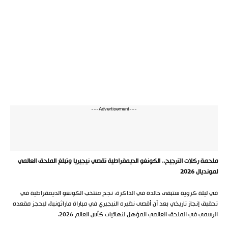
---Advertisement---
ملحمة ركلات الترجيح.. الكونغو الديمقراطية تقصي نيجيريا وتبلغ الملحق العالمي
لمونديال 2026
في ليلة كروية ستبقى خالدة في الذاكرة، نجح منتخب الكونغو الديمقراطية في
تحقيق إنجاز تاريخي بعد أن أقصى نظيره النيجيري في مباراة ماراثونية، ليحجز مقعده
الرسمي في الملحق العالمي المؤهل لنهائيات كأس العالم 2026.