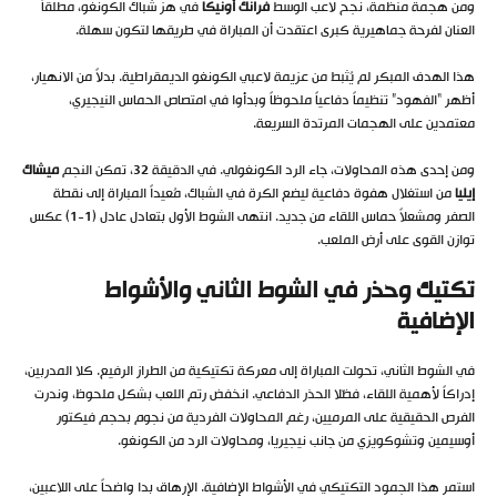
ومن هجمة منظمة، نجح لاعب الوسط
فرانك أونيكا
في هز شباك الكونغو، مطلقاً
العنان لفرحة جماهيرية كبرى اعتقدت أن المباراة في طريقها لتكون سهلة.
هذا الهدف المبكر لم يُثبط من عزيمة لاعبي الكونغو الديمقراطية. بدلاً من الانهيار،
أظهر “الفهود” تنظيماً دفاعياً ملحوظاً وبدأوا في امتصاص الحماس النيجيري،
معتمدين على الهجمات المرتدة السريعة.
ومن إحدى هذه المحاولات، جاء الرد الكونغولي. في الدقيقة 32، تمكن النجم
ميشاك
إيليا
من استغلال هفوة دفاعية ليضع الكرة في الشباك، مُعيداً المباراة إلى نقطة
الصفر ومشعلاً حماس اللقاء من جديد. انتهى الشوط الأول بتعادل عادل (1-1) عكس
توازن القوى على أرض الملعب.
تكتيك وحذر في الشوط الثاني والأشواط
الإضافية
في الشوط الثاني، تحولت المباراة إلى معركة تكتيكية من الطراز الرفيع. كلا المدربين،
إدراكاً لأهمية اللقاء، فضّلا الحذر الدفاعي. انخفض رتم اللعب بشكل ملحوظ، وندرت
الفرص الحقيقية على المرميين، رغم المحاولات الفردية من نجوم بحجم فيكتور
أوسيمين وتشوكويزي من جانب نيجيريا، ومحاولات الرد من الكونغو.
استمر هذا الجمود التكتيكي في الأشواط الإضافية. الإرهاق بدا واضحاً على اللاعبين،