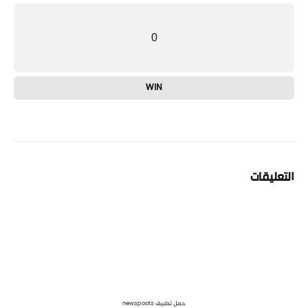
0
WIN
التعليقات
حمل تطبيق newspoots