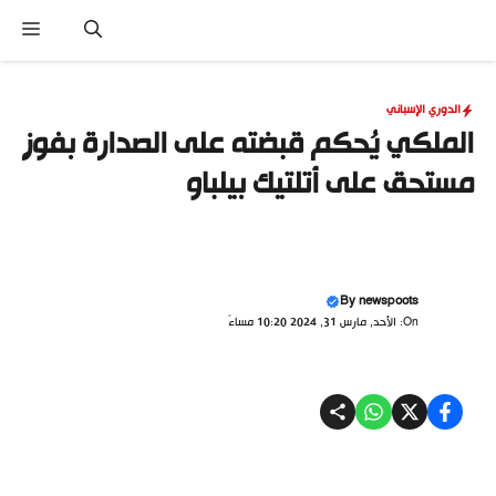
نتقل
القا
لى
لمحتوى
الدوري الإسباني
الملكي يُحكم قبضته على الصدارة بفوزٍ
مستحق على أتلتيك بيلباو
By
newspoots
On: الأحد, مارس 31, 2024 10:20 مساءً