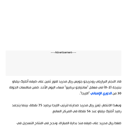
---Advertisement---
قاد النجم البرازيلي رودريجو جويس ريال مدريد لفوزٍ ثمين على ضيفه أتلتيك بيلباو
بنتيجة (2-0) في معقل “سانتياجو برنابيو” مساء اليوم الأحد، ضمن منافسات الجولة
30 من
الدوري الإسباني
“الليجا”.
وبهذا الانتصار، يُعزز ريال مدريد صدارته لترتيب الليجا برصيد 75 نقطة، بينما يتجمد
رصيد أتلتيك بيلباو عند 56 نقطة في المركز السابع.
ضغط ريال مدريد على ضيفه منذ بداية المباراة، ونجح في افتتاح التسجيل في