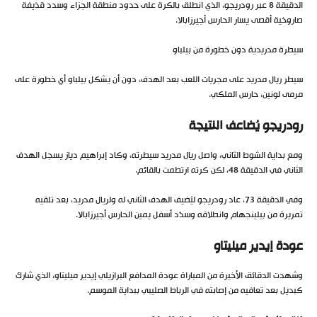
الدقيقة 8 عبر رودريجو، الذي انطلق بالكرة على حدود منطقة الجزاء وسدد قذيفة
صاروخية أقصى يسار الحارس أجيرزابالا.
سيطرة مدريدية دون خطورة من بيلباو
سيطر ريال مدريد على مجريات اللعب بعد الهدف، دون أن يشكل بيلباو أي خطورة على
مرمى لونين، حارس الملكي.
رودريجو يُضاعف النتيجة
ومع بداية الشوط الثاني، واصل ريال مدريد سيطرته، وكاد إبراهيم دياز يسجل الهدف
الثاني في الدقيقة 48، لكن كرته ارتطمت بالقائم.
وفي الدقيقة 73، عاد رودريجو ليُضيف الهدف الثاني له ولريال مدريد، بعد تلقيه
تمريرة من بيلينجهام وانطلاقه وسدّد أسفل يمين الحارس أجيرزابالا.
عودة إيدير ميليتاو
وشهدت الدقائق الأخيرة من المباراة عودة المدافع البرازيلي إيدير ميليتاو، الذي شارك
كبديل بعد تعافيه من إصابته في الرباط الصليبي ببداية الموسم.