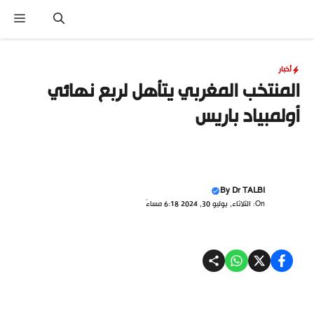
نتقل
القا
لى
لمحتوى
أخبار
المنتخب المغربي يتأهل لربع نهائي
أولمبياد باريس
By
Dr TALBI
On: الثلاثاء, يوليو 30, 2024 6:18 مساءً