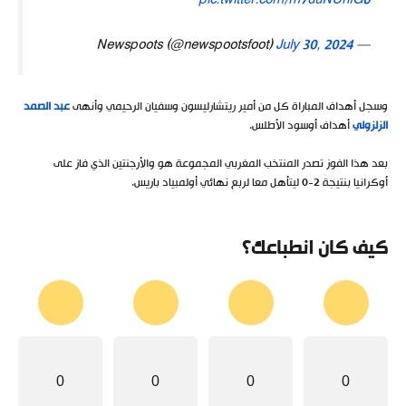
pic.twitter.com/m7duNUnfG6
July 30, 2024
— Newspoots (@newspootsfoot)
وسجل أهداف المباراة كل من أمير ريتشارليسون وسفيان الرحيمي وأنهى
عبد الصمد
الزلزولي
أهداف أوسود الأطلس.
بعد هذا الفوز تصدر المنتخب المغربي المجموعة هو والأرجنتين الذي فاز على
أوكرانيا بنتيجة 2-0 ليتأهل معا لربع نهائي أولمبياد باريس.
كيف كان انطباعك؟
0
0
0
0