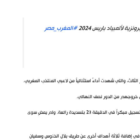
ة لألمبياد باريس 2024
#المغرب_مصر
الث، والتي شهدت أداءً استثنائياً من لاعبي المنتخب المغربي.
 خروجهم من الدور نصف النهائي.
وسرعان ما ترجموا هذه العزيمة إلى أهداف، حيث افتتح عبد الصمد الزلزولي التسجيل مبكراً في الدقيقة 23 بتسديدة رائعة. ولم يمضِ سوى
في إضافة ثلاثة أهداف أخرى عن طريق بلال الخنوس وسفيان