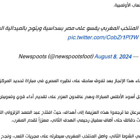
لعاب الأولمبية.
المنتخب المغربي يقسو على مصر بسداسية ويتوج بالميدالية البرونزي
pic.twitter.com/CobZr1Pl7W
August 8, 2024
— Newspoots (@newspootsfoot)
ء هذا الإنجاز بعد تفوق ساحق على نظيره المصري في مباراة تحديد المركز الث
 أسود الأطلس المباراة وهم عاقدون العزم على تقديم أداء قوي وتعويض
ث دقائق حتى أضاف سفيان رحيمي الهدف الثاني، معززاً تقدم المغرب.
 الشوط الثاني، واصل المنتخب المغربي سيطرته على مجريات اللعب، ونجح 