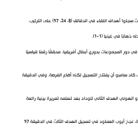
لقاء في الدقائق (8، 24، 57) على الترتيب.
ابًا في غينيا (1-1).
ي دور المجموعات بدوري أبطال أفريقيا، محققًا رقمًا قياسيًا
كاد سامبو أن يفتتح التسجيل لكنه أضاع الفرصة. وفي الدقيقة
ضعفًا أمام الضغط الودادي، وفي الدقيقة 24، سجل حمدو الهوني الهدف الثاني للوداد بعد تسلمه تمريرة بينية رائعة
لم تتغير الأمور في الشوط الثاني، وأثناء استمرار السيطرة الودادية على المباراة، نجح أيوب العملود في تسجيل الهدف الثالث في الدقيقة 57