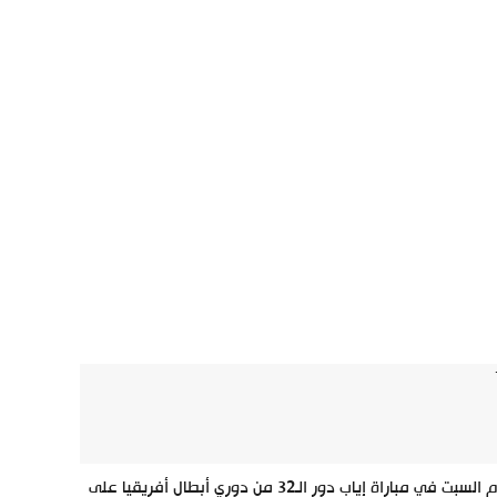
حقق الوداد المغربي فوزًا ساحقًا على ضيفه هافيا كوناكري الغيني (3-0) اليوم السبت في مباراة إياب دور الـ32 من دوري أبطال أفريقيا على