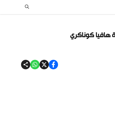
ة هافيا كوناكري