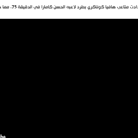
ت متاعب هافيا كوناكري بطرد لاعبه الحسن كامارا في الدقيقة 75، مما جعل مهمة الوداد أسهل في الخروج بالمباراة إلى بر الأمان.