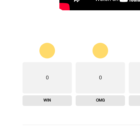
0
0
WIN
OMG