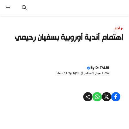
نتقل
القا
لى
لمحتوى
أخبار
اهتمام أندية أوروبية بسفيان رحيمي
By
Dr TALBI
On: السبت, أغسطس 3, 2024 12:26 مساءً