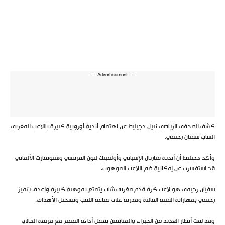
---Advertisement---
كشف الصحفي الرياضي نبيل دجيليط عن اهتمام أندية أوروبية كبيرة باللاعب المغربي
الشاب سفيان رحيمي.
وأكد دجيليط أن أندية فياريال الإسباني وأولمبيك ليون الفرنسي وشتوتغارت الألماني
قد استفسرت عن إمكانية ضم اللاعب الموهوب.
سفيان رحيمي هو لاعب كرة قدم مغربي شاب يتمتع بموهبة كبيرة واعدة. يتميز
رحيمي بمهاراته الفنية العالية وقدرته على صناعة اللعب وتسجيل الأهداف.
وقد لفت أنظار العديد من الخبراء والمتابعين بفضل أدائه المميز مع فريقه الحالي