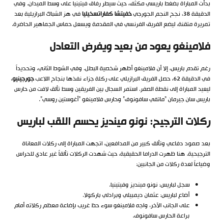
بدأت المباراة بضغط باريسي مكثف، حيث سيطر رفاق فيتينيا على وسط الميدان. وفي
الدقيقة 38، نجح النجم الجورجي
خفيتشا كفاراتسخيليا
في هز الشباك البرازيلية بعد
تمريرة متقنة، ليضع الفريق الفرنسي في المقدمة ويسعل حماس الجماهير الحاضرة.
فلامينغو يعود من بعيد ويفرض التعادل
رغم تقدم باريس، إلا أن فلامينغو أظهر شخصية البطل. وفي الشوط الثاني، وتحديداً
في الدقيقة 62، حصل الفريق البرازيلي على ركلة جزاء نفذها بنجاح اللاعب
جورجينيو
،
ليعيد المباراة إلى نقطة الصفر. استمر السجال بين الفريقين وسط تألق لافت من حارس
باريس سان جيرمان “ماتفي سافونوف” وحارس فلامينغو “أغوستين روسي”.
ركلات الترجيح: نونو مينديز يحسم اللقب لباريس
بعد صمود دفاعي وتألق كبير من المدافعين، اتجهت المباراة إلى ركلات المعاناة
الترجيحية. هنا ظهرت الدراما الحقيقية، حيث شهدت الركلات تألقاً غير عادي للحراس
وضياعاً لعدة ركلات من الجانبين:
سجل لباريس: نونو مينديز وفيتينيا.
أضاع لباريس: عثمان ديمبيلي وبرادلي باركولا.
على الجانب الآخر، واجه فلامينغو سوء حظ غريب بإضاعة معظم ركلاته أمام
براعة الحارس سافونوف.