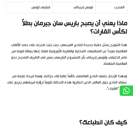
المدرب
لويس إنريكي
فيليبي لويس
ماذا يعني أن يصبح باريس سان جيرمان بطلاً
لكأس القارات؟
هذا التتويج يمثل حقبة جديدة للنادي الفرنسي، حيث يثبت قدرته على حصد الألقاب
العالمية بعيداً عن المنافسات المحلية والقارية الأوروبية فقط. إنها رسالة قوية من
ناصر الخليفي ولويس إنريكي بأن المشروع الباريسي يسير في الطريق الصحيح نحو
العالمية الشاملة.
وبهذا الإنجاز، يضيف النادي العاصمي كأساً غالية إلى خزائنه، وسط فرحة عارمة من
عشاق النادي حول العالم، الذين انتظروا هذه اللحظة طويلاً لرؤية فريقهم يتربع على
عرش “القارات”.
كيف كان انطباعك؟