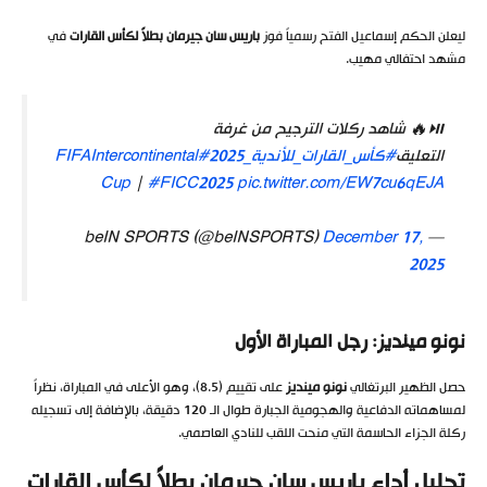
ليعلن الحكم إسماعيل الفتح رسمياً فوز
باريس سان جيرمان بطلاً لكأس القارات
في
مشهد احتفالي مهيب.
⏯️🔥 شاهد ركلات الترجيح من غرفة
التعليق
#كأس_القارات_للأندية_2025
#FIFAIntercontinental
Cup
|
#FICC2025
pic.twitter.com/EW7cu6qEJA
December 17,
— beIN SPORTS (@beINSPORTS)
2025
نونو مينديز: رجل المباراة الأول
حصل الظهير البرتغالي
نونو مينديز
على تقييم (8.5)، وهو الأعلى في المباراة، نظراً
لمساهماته الدفاعية والهجومية الجبارة طوال الـ 120 دقيقة، بالإضافة إلى تسجيله
ركلة الجزاء الحاسمة التي منحت اللقب للنادي العاصمي.
تحليل أداء باريس سان جيرمان بطلاً لكأس القارات