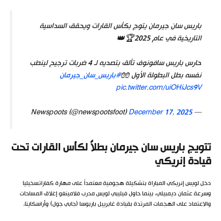
باريس سان جيرمان يتوج بكأس القارات ويحقق السداسية
التاريخية في عام 2025🏆👑
حارس باريس سافونوف تألق بتصديه لـ 4 ضربات ترجيح لينصّب
نفسه بطل البطولة الأول 🧤
#باريس_سان_جيرمان
pic.twitter.com/uiOHiJcs9V
December 17, 2025
— Newspoots (@newspootsfoot)
تتويج باريس سان جيرمان بطلاً لكأس القارات تحت
قيادة إنريكي
دخل لويس إنريكي المباراة بتشكيلة هجومية معتمداً على مهارة كفاراتسخيليا
وسرعة عثمان ديمبيلي، بينما حاول فيليبي لويس مدرب فلامينغو إغلاق المساحات
والاعتماد على الهجمات المرتدة بقيادة غابرييل باربوسا (جابي جول) وأراسكايتا.