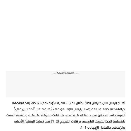
---Advertisement---
أصبح باريس سان جيرمان بطلاً لكأس القارات للمرة الأولى في تاريخه، بعد مواجهة
دراماتيكية جمعته بالعملاق البرازيلي فلامينغو على أرضية ملعب “أحمد بن علي”
المونديالي. لم تكن مجرد مباراة كرة قدم، بل كانت معركة تكتيكية ونفسية انتهت
بابتسامة الحظ للفريق الباريسي بركلات الترجيح (2-1) بعد نهاية الوقتين الأصلي
والإضافي بالتعادل الإيجابي 1-1.