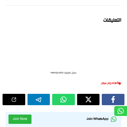
التعليقات
حمل تطبيق newspoots
أتالانتا
,
إنتر ميلان
Join Now
Join WhatsApp