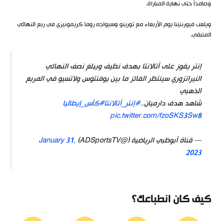
وصامداً حتى نهاية المباراة.
ويلعب فيورنتينا يوم الأربعاء مع تورينو وسيواجه روما كريمونيزي في ربع النهائي
المتبقي.
إنتر يفوز على أتالانتا بهدف نظيف ويبلغ نصف النهائي
النيراتزوري سينتظر الفائز ما بين يوفنتوس ولاتسيو في المربع
الذهبي
شاهد هدف دارميان..
#إنتر_أتالانتا
#كأس_إيطاليا
pic.twitter.com/fzoSKS3Sw8
— قناة أبوظبي الرياضية (@ADSportsTV)
January 31,
2023
كيف كان انطباعك؟