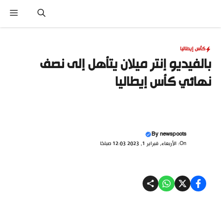
نتقل
القا
لى
لمحتوى
كأس إيطاليا
بالفيديو إنتر ميلان يتأهل إلى نصف
نهائي كأس إيطاليا
By
newspoots
On: الأربعاء, فبراير 1, 2023 12:03 صباحًا