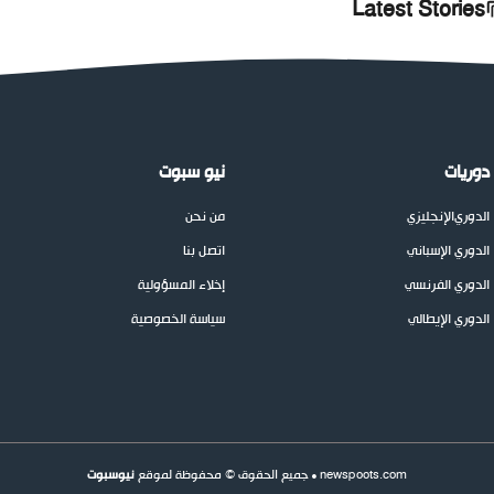
Latest Stories
دوريات
نيو سبوت
الدوري
الإنجليزي
من نحن
الدوري الإسباني
اتصل بنا
الدوري الفرنسي
إخلاء المسؤولية
الدوري الإيطالي
سياسة الخصوصية
newspoots.com • جميع الحقوق © محفوظة لموقع
نيوسبوت