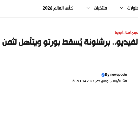
طولات
منتخبات
كأس العالم 2026
وري أبطال أوروبا
لفيديو.. برشلونة يُسقط بورتو ويتأهل لثمن 
By
newspoots
On: الأربعاء, نوفمبر 29, 2023 1:14 صباحًا