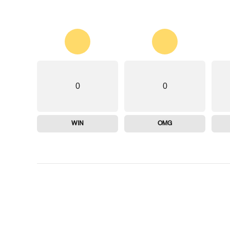
0
0
WIN
OMG