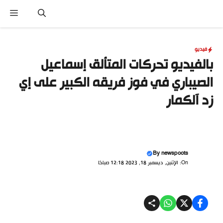
نتقل
القا
لى
لمحتوى
فيديو
بالفيديو تحركات المتألق إسماعيل
الصيباري في فوز فريقه الكبير على إي
زد آلكمار
By
newspoots
On: الإثنين, ديسمبر 18, 2023 12:18 صباحًا