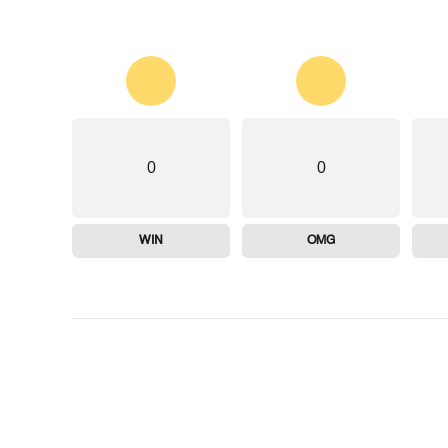
0
0
WIN
OMG