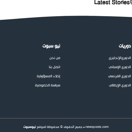
Latest Stories
دوريات
نيو سبوت
الدوري
الإنجليزي
من نحن
الدوري الإسباني
اتصل بنا
الدوري الفرنسي
إخلاء المسؤولية
الدوري الإيطالي
سياسة الخصوصية
newspoots.com • جميع الحقوق © محفوظة لموقع
نيوسبوت