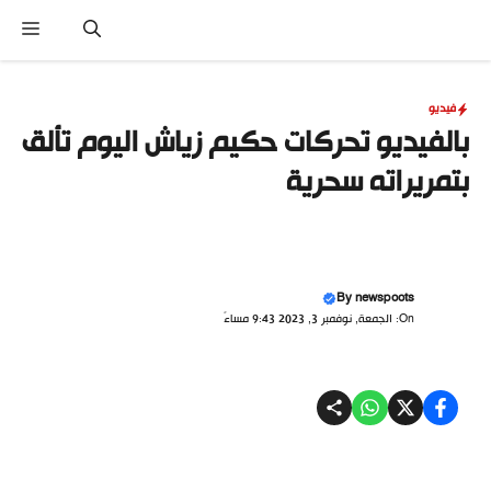
نتقل
القا
لى
لمحتوى
فيديو
بالفيديو تحركات حكيم زياش اليوم تألق
بتمريراته سحرية
By
newspoots
On: الجمعة, نوفمبر 3, 2023 9:43 مساءً