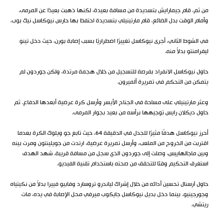
من ثم، قام جيمارايش بتسديدة من مسافة بعيدة، لكنها ذهبت بعيدًا عن المرمى.
وأمام الوقت بدل الضائع، قام مارتينيلي بتسديدة احتفظ بها حارس نيوكاسل نيك بوب.
في الشوط الثاني، أجرى نيوكاسل تغييرًا اضطراريًا بسبب إصابة بورن، حيث دخل تينو
ليفرامنتو بدلاً منه.
حاول نيوكاسل الانفراد بفرصة للتسجيل من خلال هجمة مرتدة، ولكن جوردون لم
يتمكن من التحكم في تمريرة ألميرون.
وعثر مارتينيلي على مساحة في الجناح الأيسر وأرسل كرة عرضية أبعدها الدفاع. ثم
حاول ديكلان رايس توجيهها برأسه من بعيد بجوار المرمى.
أحرز نيوكاسل هدفًا مثيرًا للجدل في الدقيقة 64، حيث تابع جو ويلوك الكرة بعدما
اقتربت من الخروج من الملعب، وأرسل تمريرة عرضية، ارتدت من جويلينتون ومرت بينه
وبين ماجالهاييس، وصلت إلى جوردون الذي سجل من مسافة قريبة. شهد الهدف
استغرق التحكيم وقتًا للتحقق من صحته باستخدام تقنية الفيديو.
حاول آرسنال تحسين أدائه من خلال إشراك لياندرو تروسارد وفابيو فييرا بدلاً من نكيتياه
وجورجينيو. بينما دخل بديل نيوكاسل جايكوب ميرفي محل الإصابة في يده، مات
ريتشي.