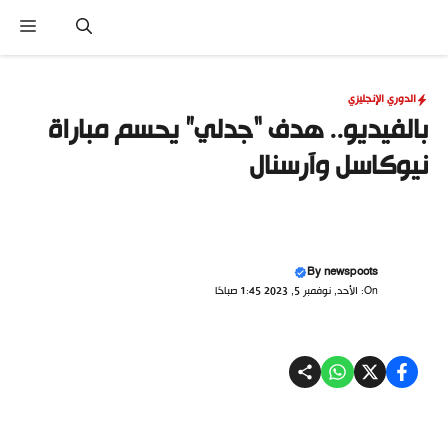
نتقل
القا
لى
لمحتوى
الدوري الإنجليزي
بالفيديو.. هدف “جدلي” يحسم مباراة
نيوكاسل وآرسنال
By
newspoots
On: الأحد, نوفمبر 5, 2023 1:45 صباحًا