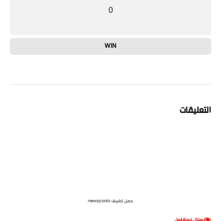
0
WIN
التعليقات
حمل تطبيق newspoots
ارسنال
,
نيوكاسل