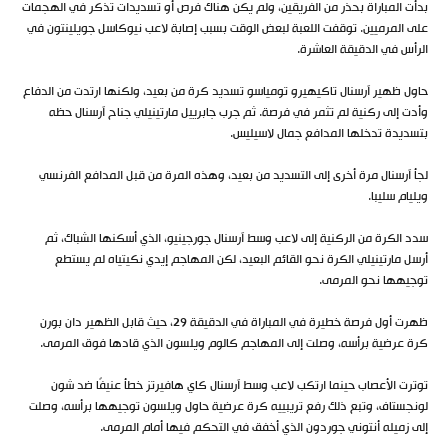
بدأت المباراة بحذر من الفريقين، ولم يكن هناك فرص أو تسديدات تذكر في الهجمات
على المرميين. توقفت اللعبة لبعض الوقت بسبب إصابة لاعب نيوكاسل جويلينتون في
الرأس في الدقيقة العاشرة.
حاول ظهير آرسنال تاكيهيرو تومياسو تسديد كرة من بعيد، ولكنها ارتدت من الدفاع
وأدت إلى ركنية لم تثمر في فرصة. ثم جرب جابرييل مارتينيلي جناح آرسنال حظه
بتسديدة تدخلها المدافع جمال لاسيليس.
لجأ آرسنال مرة أخرى إلى التسديد من بعيد، وهذه المرة من قبل المدافع الفرنسي
ويليام سليبا.
سدد الكرة من الركنية إلى لاعب وسط آرسنال جورجينيو، الذي أسكنها الشباك، ثم
أرسل مارتينيلي الكرة نحو القائم البعيد، لكن المهاجم إيدي نكيتياه لم يستطع
توجيهها نحو المرمى.
ظهرت أول فرصة خطيرة في المباراة في الدقيقة 29، حيث قابل الظهير دان بورن
كرة عرضية برأسه، وصلت إلى المهاجم كالوم ويلسون الذي قادها فوق المرمى.
توترت الأعصاب حينما ارتكب لاعب وسط آرسنال كاي هافيرتز خطأ عنيفًا ضد شون
لونجستاف، وتبع ذلك رفع تريبييه كرة عرضية حاول ويلسون توجيهها برأسه، وصلت
إلى زميله أنتوني جوردون الذي أخفق في التحكم فيها أمام المرمى.