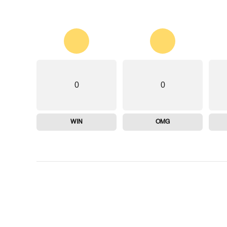
0
0
WIN
OMG