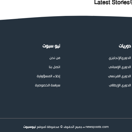
Latest Stories
دوريات
نيو سبوت
الدوري
الإنجليزي
من نحن
الدوري الإسباني
اتصل بنا
الدوري الفرنسي
إخلاء المسؤولية
الدوري الإيطالي
سياسة الخصوصية
newspoots.com • جميع الحقوق © محفوظة لموقع
نيوسبوت