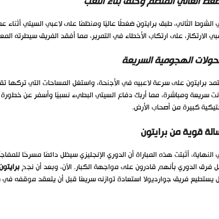
ضغط العالي المنظم وخنق بناء اللعب
الشوط الثاني، طبق برايتون ضغطًا عاليًا ومنظمًا على لاعبي السيتي أثناء عم
بي الارتكاز، على ارتكاب الأخطاء في التمرير، مما أفقد الفريق سيطرته الم
تحولات الهجومية السريعة
مد برايتون على سرعة لاعبيه في الأجنحة، واستغل المساحات التي تركها تقد
ت سريعة ومباشرة، مما أربك دفاع السيتي البطيء نسبيًا وأسفر عن خطو
يكية كبيرة من أصحاب الأرض.
الة قوية من برايتون
النهاية، أثبتت هذه المباراة أن الدوري الإنجليزي سيظل دائمًا مسرحًا للمفا
 فرق الدوري بأنهم قادرون على مواجهة الكبار. الآن، وبعد أن نجح
برايتو
يستطيع فريق جوارديولا استعادة توازنه سريعًا قبل أن يتعقد موقفه في رح