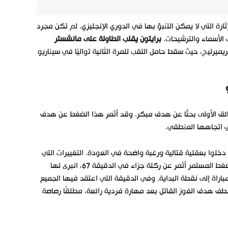
ارة التي لا يمكن التنبؤ بها في الدوري الإنجليزي. لم تكن مجرد
 الأسماء والترشيحات.
برايتون يقلب الطاولة على مانشستر
ريميرليج، حيث سقط حامل اللقب للمرة الثانية تواليًا في سيناريو
ئق الأولى بحثًا عن هدف مبكر. وقد أثمر هذا الضغط عن هدف
دخلوا بعقلية قتالية ورغبة واضحة في العودة. التغييرات التي
أجراها المدرب كانت نقطة التحول، حيث نجح البدلاء في تغيير شكل الفريق. الضغط المستمر أثمر عن ركلة جزاء في الدقيقة 67، انبرى لها
راة إلى نقطة البداية. وفي الدقيقة التي اعتقد فيها الجميع
اراة ستنتهي بالتعادل، ظهر البديل الآخر برايان جرودا في الدقيقة 89 ليخطف هدف الفوز القاتل بعد مهارة فردية رائعة، مطلقًا رصاصة