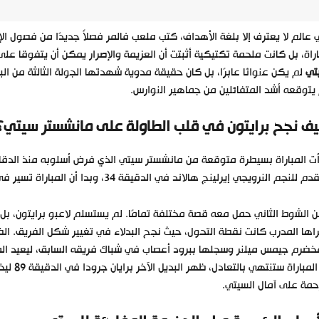
عالم لا يعترف إلا بلغة الأهداف، كتب ملعب فالمر فصلاً جديدًا من فصول الإث
راة، بل كانت ملحمة تكتيكية أثبتت أن العزيمة والإصرار يمكن أن يتفوقا على
تي
لم يكن عنوانًا عابرًا، بل كان حقيقة مدوية شهدتها الجولة الثالثة من الب
يتوقعه أشد المتفائلين من جماهير النوارس.
ف نجح برايتون في قلب الطاولة على مانشستر سيتي؟
ت المباراة بسيطرة متوقعة من مانشستر سيتي الذي فرض أسلوبه منذ الدقا
م للنجم النرويجي إيرلينج هالاند في الدقيقة 34، وبدا أن المباراة تسير في اتجاهها المنطقي.
 الشوط الثاني حمل معه قصة مختلفة تمامًا. لم يستسلم لاعبو برايتون، بل 
خضرم جيمس ميلنر وسجلها ببرود أعصاب في شباك فريقه السابق، ليعيد المبا
أن المب
حمة على آمال السيتي.