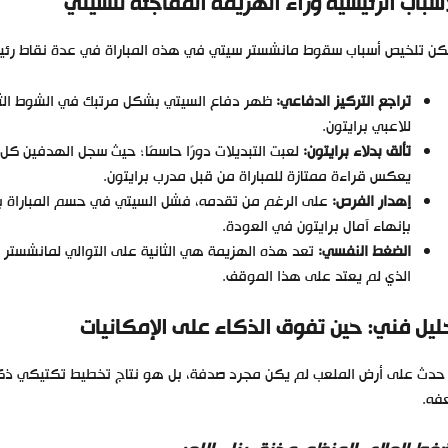
أسباب الرئيسية وراء الهزيمة المفاجئة للسيتي
ن تلخيص أسباب سقوط مانشستر سيتي في هذه المباراة في عدة نقاط رئيسي
تراجع التركيز الدفاعي:
ظهر دفاع السيتي بشكل مرتبك في الشوط الثان
للاعبي برايتون.
تألق بدلاء برايتون:
لعبت التبديلات دورًا حاسمًا؛ حيث سجل الهدفين كل 
يعكس قراءة ممتازة للمباراة من قبل مدرب برايتون.
إهدار الفرص:
على الرغم من تقدمه، فشل السيتي في حسم المباراة بت
بإنهاء آمال برايتون في العودة.
الضغط النفسي:
تعد هذه الهزيمة هي الثانية على التوالي لمانشستر س
الذي لم يعتد على هذا الموقف.
ليل فني: حين تفوق الذكاء على الإمكانيات
 حدث على أرض الملعب لم يكن مجرد صدفة، بل هو نتاج تخطيط تكتيكي ذك
فه.