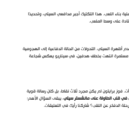
لية بناء اللعب. هذا التكتيك أجبر مدافعي السيتي، وتحديدًا
عتادة على وسط الملعب.
م أظهرة السيتي. التحولات من الحالة الدفاعية إلى الهجومية
رة مستمرة انتهت بخطف هدفين، في سيناريو يعكس شجاعة
جآت. فوز برايتون لم يكن مجرد ثلاث نقاط، بل كان رسالة قوية
ن في قلب الطاولة على مانشستر سيتي
، يبقى السؤال الأهم:
لة الدفاع عن اللقب؟ شاركنا رأيك في التعليقات.