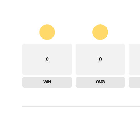
0
0
WIN
OMG