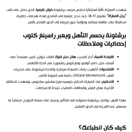
شهدت المباراة تألقاً استثنائياً لحارس مرمى برشلونة
خوان غارسيا
، الذي حصل على لقب
“رجل المباراة”
بتقييم (8.1). حيث نجح غارسيا في التصدي لعدة هجمات خطيرة،
محافظاً على نظافة شباكه ومؤمناً عبور فريقه إلى الدور القادم بأمان.
برشلونة يحسم التأهل ويعبر راسينغ كلوب
إحصائيات وملاحظات
القيادة الفنية:
أدار المدرب
هانز ديتر فليك
اللقاء بتوازن كبير، معتمداً على
أسماء مثل داني أولمو وماركوس راشفورد في الخط الأمامي.
الاستحواذ:
أظهرت بيانات المباراة سيطرة واضحة لبرشلونة على مجريات
اللعب (Attack Momentum)، خاصة في الشوط الثاني.
التحكيم:
قاد المباراة الحكم خوسيه ماريا سانشيز سانتوس، وشهدت الدقائق
الأخيرة بعض التوتر والبطاقات الصفراء نتيجة الاعتراضات.
بهذا الفوز، يواصل برشلونة مشواره في الكأس وعينه على منصة التتويج، منتظراً ما
ستسفر عنه القرعة في الدور المقبل.
كيف كان انطباعك؟