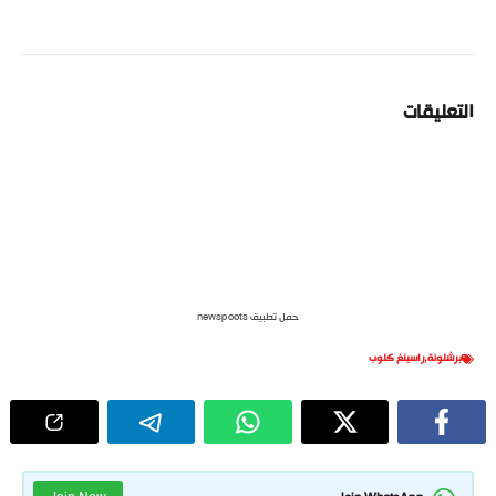
التعليقات
حمل تطبيق newspoots
برشلونة
,
راسينغ كلوب