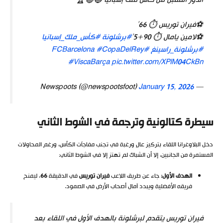
الدور المقبل من كأس ملك إسبانيا 🔵🔴🏆
⚽️فيران توريس ⏱️ 66’
⚽️لامين يامال ⏱️ 90+5’
#برشلونة
#كأس_ملك_إسبانيا
#برشلونة_راسينغ
#FCBarcelona
#CopaDelRey
#ViscaBarça
pic.twitter.com/XPlM04CkBn
January 15, 2026
— Newspoots (@newspootsfoot)
سيطرة كتالونية وترجمة في الشوط الثاني
دخل البلاوغرانا اللقاء بتركيز عالٍ ورغبة في تجنب مفاجآت الكأس، ورغم المحاولات
المستمرة من الجانبين، إلا أن الشباك لم تهتز إلا في الشوط الثاني:
الهدف الأول:
جاء عن طريق اللاعب
فيران توريس
في الدقيقة
66
، ليمنح
فريقه الأفضلية ويبدد آمال أصحاب الأرض في الصمود.
فيران توريس يتقدم لبرشلونة بالهدف الأول في اللقاء بعد