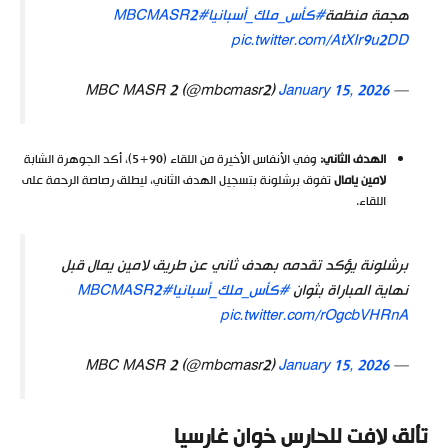
هجمة منظمة
#كأس_ملك_أسبانيا
#MBCMASR2
pic.twitter.com/AtXIr9u2DD
January 15, 2026
— MBC MASR 2 (@mbcmasr2)
الهدف الثاني:
وفي الأنفاس الأخيرة من اللقاء (90+5)، أكد الجوهرة الشابة
لامين يامال
تفوق برشلونة بتسجيل الهدف الثاني، ليطلق رصاصة الرحمة على
اللقاء.
برشلونة يؤكد تقدمه بهدف ثاني عن طريق لامين يمال قبل
نهاية المباراة بثوان
#كأس_ملك_أسبانيا
#MBCMASR2
pic.twitter.com/rOgcbVHRnA
January 15, 2026
— MBC MASR 2 (@mbcmasr2)
تألق لافت للحارس خوان غارسيا