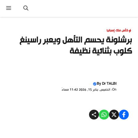
نتقل
القا
لى
لمحتوى
كأس ملك إسبانيا
برشلونة يحسم التأهل ويعبر راسينغ
كلوب بثنائية نظيفة
By
Dr TALBI
On: الخميس, يناير 15, 2026 11:42 مساءً