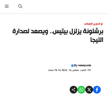
نتقل
القا
لى
لمحتوى
الدوري الإسباني
برشلونة يزلزل بيتيس.. ويصعد لصدارة
الليجا
By
newspoots
On: السبت, سبتمبر 16, 2023 10:16 مساءً