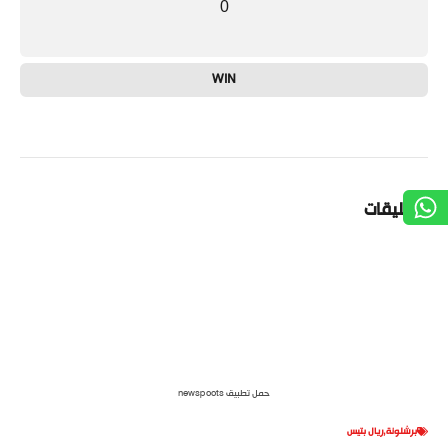
0
WIN
التعليقات
حمل تطبيق newspoots
برشلونة
,
ريال بتيس