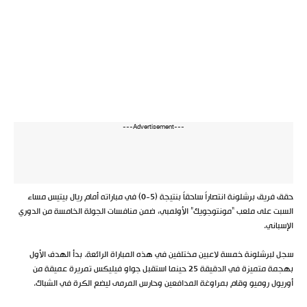
---Advertisement---
حقق فريق برشلونة انتصاراً ساحقاً بنتيجة (5-0) في مباراته أمام ريال بيتيس مساء
السبت على ملعب “مونتوجويك” الأولمبي، ضمن منافسات الجولة الخامسة من الدوري
الإسباني.
سجل لبرشلونة خمسة لاعبين مختلفين في هذه المباراة الرائعة. بدأ الهدف الأول
بهجمة متميزة في الدقيقة 25 حينما استقبل جواو فيليكس تمريرة عميقة من
أوريول روميو وقام بمراوغة المدافعين وحارس المرمى ليضع الكرة في الشباك.