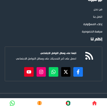
من نحن
اتصل بنا
إخلاء المسؤولية
سياسة الخصوصية
إنظم لنا
تابعنا على وسائل التواصل الاجتماعي
احصل على آخر التحديثات على وسائل التواصل الاجتماعي
newspoots.com • جميع الحقوق © محفوظة لموقع
نيوسبوت
FIFA