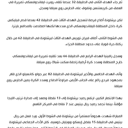
ثم جاء الهدف الثاني في الدقيقة 32 عندما تلقى روبرت ليفاندوفسكي تمريرة في
العمق من كريستنسن وتفوق على الحارس روي سيلفا وسجل.
لكن برشلونة أضاع فرصة لتسجيل الهدف الثالث في الدقيقة 42 بعدما قدم فيليكس
كرة داخل المنطقة لليفاندوفسكي الذي سددها لكنها اصطدمت بالمدافع بارترا.
في الشوط الثاني، أضاف فيران توريس الهدف الثالث لبرشلونة في الدقيقة 62 من خلال
ركلة حرة قوية على حدود منطقة الجزاء.
وسجل رافينيا الهدف الرابع في الدقيقة 66 بعد تلقيه تمريرة من ليفاندوفسكي
خارج المنطقة وسدد كرة أرضية زاحفة سكنت شباك روي سيلفا.
وأتى الهدف الخامس والأخير لبرشلونة في الدقيقة 82 عبر جواو كانسيلو الذي قام
بمجهود فردي رائع على الجانب الأيمن، مراوغاً الدفاع وسدد الكرة يمين الحارس روي
سيلفا.
بهذا الانتصار الكبير، ارتفع رصيد برشلونة إلى 13 نقطة وصعد إلى صدارة ترتيب الليجا
مؤقتاً، بينما تجمد رصيد ريال بيتيس عند 7 نقاط في المركز التاسع.
المباراة شهدت هجوماً مستمراً من برشلونة في الشوط الأول، ورد فعل من ريال
بيتيس في الدقيقة 15 بفضل إيسكو وويليان خوسيه. كان الأداء الجماعي لبرشلونة