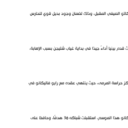
كاتو الصيفي المقبل، وذلك لضمان وجود بديل قوي للحارس
 قدم بينيا أداءً جيدًا في بداية غياب شتيجن بسبب الإصابة،
3 عامًا) كخيار مثالي لتعزيز مركز حراسة المرمى، حيث ينتهي عقده مع رايو فاليكانو في
يتميز ديميتريفسكي بخبرات كبيرة في الليجا، حيث لعب 26 مباراة مع رايو فاليكانو هذا الموسم، استقبلت شباكه 36 هدفًا، وحافظ على