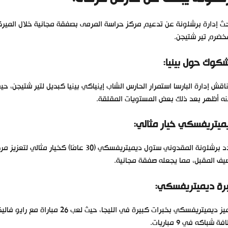
ث إدارة برشلونة عن تدعيم مركز حراسة المرمى بصفقة مجانية خلال المير
خضرم تير شتيجن.
شكوك حول بينيا:
اقش إدارة البارسا استمرار الحارس الشاب إينياكي بينيا كبديل لتير شتيجن، حيث
ه أظهر بعد ذلك بعض المستويات المقلقة.
ميتريفسكي خيار مثالي:
حدد برشلونة المقدوني ستول ديميتريفسكي (0
يف المقبل، مما يجعله صفقة مجانية.
رة ديميتريفسكي:
ة شباكه في 9 مباريات.