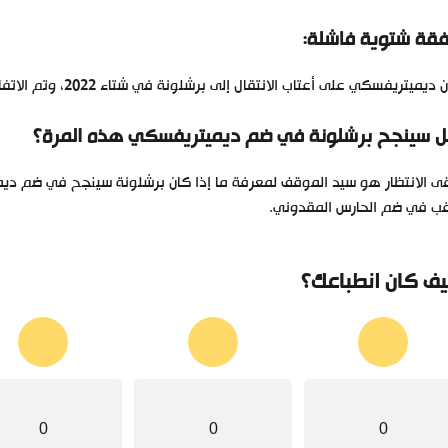
قة شتوية فاشلة:
يميتريفسكي على أعتاب الانتقال إلى برشلونة في شتاء 2022، وتم الاتفاق على كل شيء، لكن عدم رحيل الحارس نيتو عطل الصفقة.
 سينجح برشلونة في ضم ديميتريفسكي هذه المرة؟
ى الانتظار هو سيد الموقف لمعرفة ما إذا كان برشلونة سينجح في ضم دي
غب في ضم الحارس المقدوني.
ف كان انطباعك؟
0
0
0