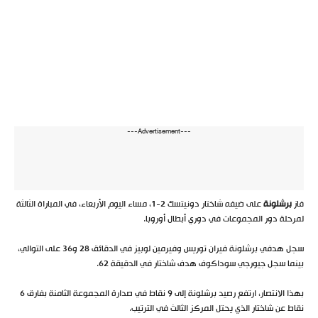
---Advertisement---
فاز
برشلونة
على ضيفه شاختار دونيتسك 2-1، مساء اليوم الأربعاء، في المباراة الثالثة
لمرحلة دور المجموعات في دوري أبطال أوروبا.
سجل هدفي برشلونة فيران توريس وفيرمين لوبيز في الدقائق 28 و36 على التوالي،
بينما سجل جيورجي سوداكوف هدف شاختار في الدقيقة 62.
بهذا الانتصار، ارتفع رصيد برشلونة إلى 9 نقاط في صدارة المجموعة الثامنة بفارق 6
نقاط عن شاختار الذي يحتل المركز الثالث في الترتيب.