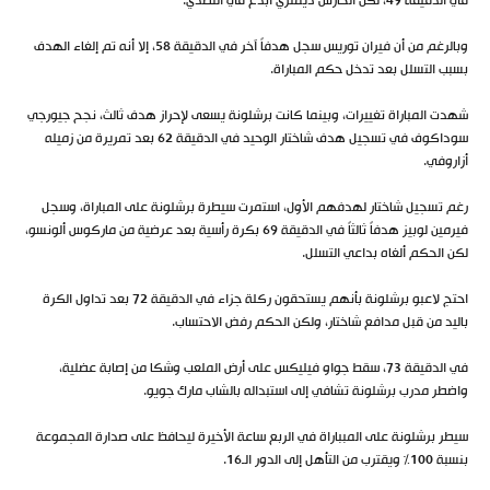
في الدقيقة 49، لكن الحارس ديمتري أبدع في التصدي.
وبالرغم من أن فيران توريس سجل هدفاً آخر في الدقيقة 58، إلا أنه تم إلغاء الهدف
بسبب التسلل بعد تدخل حكم المباراة.
شهدت المباراة تغييرات، وبينما كانت برشلونة يسعى لإحراز هدف ثالث، نجح جيورجي
سوداكوف في تسجيل هدف شاختار الوحيد في الدقيقة 62 بعد تمريرة من زميله
أزاروفي.
رغم تسجيل شاختار لهدفهم الأول، استمرت سيطرة برشلونة على المباراة، وسجل
فيرمين لوبيز هدفاً ثالثاً في الدقيقة 69 بكرة رأسية بعد عرضية من ماركوس ألونسو،
لكن الحكم ألغاه بداعي التسلل.
احتج لاعبو برشلونة بأنهم يستحقون ركلة جزاء في الدقيقة 72 بعد تداول الكرة
باليد من قبل مدافع شاختار، ولكن الحكم رفض الاحتساب.
في الدقيقة 73، سقط جواو فيليكس على أرض الملعب وشكا من إصابة عضلية،
واضطر مدرب برشلونة تشافي إلى استبداله بالشاب مارك جويو.
سيطر برشلونة على المبباراة في الربع ساعة الأخيرة ليحافظ على صدارة المجموعة
بنسبة 100% ويقترب من التأهل إلى الدور الـ16.