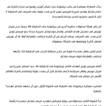
بدأت المباراة بسيطرة من جانب برشلونة حيث تمكن أوريل روميو من انتزاع الكرة من
دفاع شاختار وقدم تمريرة لفيرمين لوبيز الذي سدد بقوة على المرمى في الدقيقة 7،
لكن الحارس دميترو تصدى ببراعة للتسديدة.
لم تكن هناك محاولات خطيرة أخرى من برشلونة حتى الدقيقة 28 حينما نجح فيران
توريس في تسجيل هدف التقدم. وقدم جوندوجان تمريرة جيدة نحو فيرمين لوبيز
الذي سدد على المرمى، وعلى الرغم من أن الكرة ارتطمت بالعارضة أولاً، إلا أن توريس
استغل الكرة ووضعها في الشباك بسهولة.
قدم لامين يامال تسديدة قوية من خارج منطقة الجزاء في الدقيقة 32، لكنها
ارتطمت بالعارضة فوق مرمى شاختار.
أضاف فيرمين لوبيز الهدف الثاني لبرشلونة في الدقيقة 36، حيث استلم تمريرة من
فيران توريس وقام بمراوغة لاعبي شاختار قبل أن يسدد بقوة وتصطدم الكرة بالقائم
الأيسر ثم تستقر في الشباك.
استمرت سيطرة برشلونة على المباراة في الشوط الأول دون أن تشهد شاختار تهديداً
حقيقياً.
بدأ الشوط الثاني بمحاولة من جواو فيليكس لتهديد مرمى شاختار بتسديدة رأسية