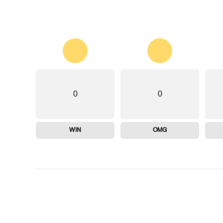
0
0
WIN
OMG