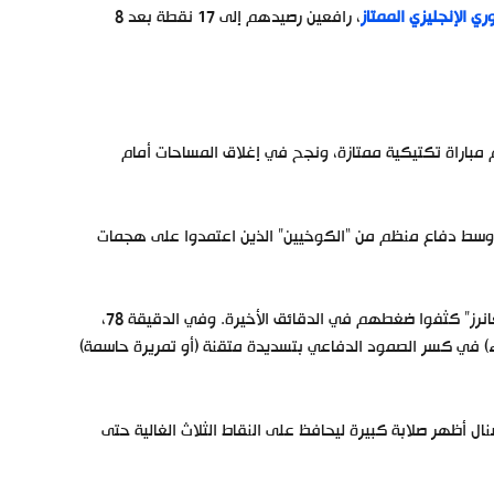
ري الإنجليزي الممتاز
، رافعين رصيدهم إلى 17 نقطة بعد 8
 مباراة تكتيكية ممتازة، ونجح في إغلاق المساحات أمام
 وسط دفاع منظم من “الكوخيين” الذين اعتمدوا على هجمات
مع مرور الدقائق، بدا أن المباراة تتجه نحو تعادل سلبي مُحبط لأرسنال، لكن “الغانرز” كثفوا ضغطهم في الدقائق الأخيرة. وفي الدقيقة 78،
ء) في كسر الصمود الدفاعي بتسديدة متقنة (أو تمريرة حاسمة)
ال أظهر صلابة كبيرة ليحافظ على النقاط الثلاث الغالية حتى