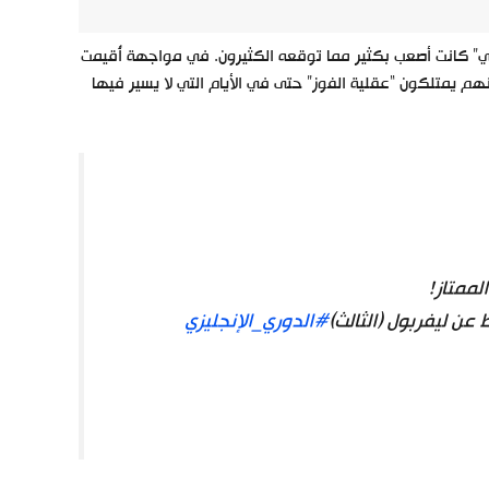
هام بنتيجة 1-0، في مباراة “ديربي لندني” كانت أصعب بكثير مما توقعه الكثيرون. في مواجهة أُقيمت
هم يمتلكون “عقلية الفوز” حتى في الأيام التي لا يسير فيها
لممتاز!
#الدوري_الإنجليزي