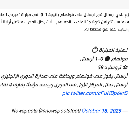
انتزع نادي أرسنال فوز أرسنال على فول
 ملعب “كرافن كوتيج” المليء بالجماهير، أثبت رجال المدرب ميكيل أرتيتا أن
 شيء كما هو مخطط له.
نهاية المباراة ⏱️
فولهام ⚫ 0-1 أرسنال
⚽ تروسارد 58′
أرسنال يفوز على فولهام ويحافظ على صدارة الدوري الإنجليزي ا
أرسنال يحتل المركز الأول في الدوري ويبتعد مؤقتًا بفارق 4 نقاط عن ليفربول (الثالث)
pic.twitter.com/cFuKBp6krS
October 18, 2025
— Newspoots (@newspootsfoot)