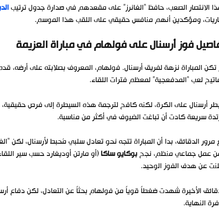
ا الانتصار الصعب، حافظ “الغانرز” على مقعدهم في صدارة جدول ترتيب
الدو
اريات، ومؤكدين أنهم منافس حقيقي على اللقب هذا الموسم.
اصيل فوز أرسنال على فولهام في مباراة العزيمة
تكن المباراة نزهة لفريق أرسنال. فولهام، المعروف بصلابته على أرضه، قدم
تيح لعب “المدفعجية” لمعظم فترات اللقاء.
ر أرسنال على الكرة، لكنه كافح لترجمة هذه السيطرة إلى فرص حقيقية،
دة سريعة كادت أن تباغت الضيوف في أكثر من مناسبة.
ن عمل جماعي منظم، نجح
بوكايو ساكا
(أو مارتن أوديغارد حسب سير اللقا
نت عن هدف الفوز الوحيد.
قائق الأخيرة شهدت ضغطاً قوياً من فولهام بحثاً عن التعادل، لكن دفاع أرسن
رة النهاية.