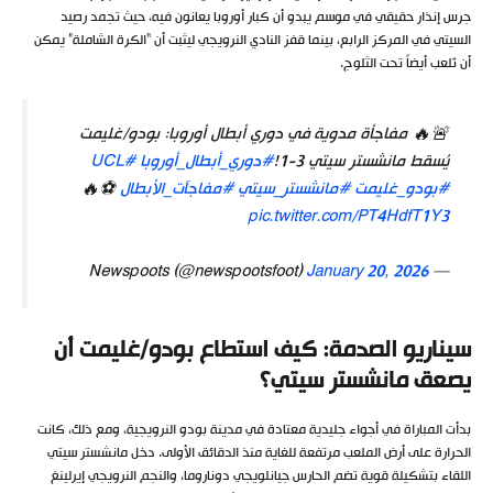
جرس إنذار حقيقي في موسم يبدو أن كبار أوروبا يعانون فيه، حيث تجمد رصيد
السيتي في المركز الرابع، بينما قفز النادي النرويجي ليثبت أن “الكرة الشاملة” يمكن
أن تُلعب أيضاً تحت الثلوج.
🚨🔥 مفاجأة مدوية في دوري أبطال أوروبا: بودو/غليمت
يُسقط مانشستر سيتي 3-1!
#دوري_أبطال_أوروبا
#UCL
#بودو_غليمت
#مانشستر_سيتي
#مفاجآت_الأبطال
⚽🔥
pic.twitter.com/PT4HdfT1Y3
January 20, 2026
— Newspoots (@newspootsfoot)
سيناريو الصدمة: كيف استطاع بودو/غليمت أن
يصعق مانشستر سيتي؟
بدأت المباراة في أجواء جليدية معتادة في مدينة بودو النرويجية، ومع ذلك، كانت
الحرارة على أرض الملعب مرتفعة للغاية منذ الدقائق الأولى. دخل مانشستر سيتي
اللقاء بتشكيلة قوية تضم الحارس جيانلويجي دوناروما، والنجم النرويجي إيرلينغ