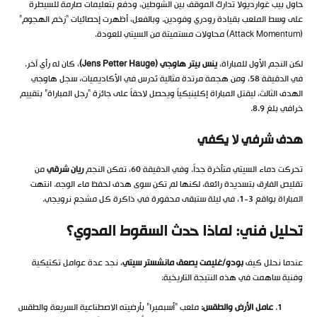
حاول بيب غوارديولا تدارك الموقف بين الشوطين، ودفع بتعليمات صارمة للسيطرة
على وسط الملعب بقيادة رودري وفودين. وبالفعل، أظهرت إحصائيات “زخم الهجوم”
(Attack Momentum) محاولات مستميتة من السيتي للعودة.
لكن النجم الأول للمباراة،
ينس بيتر هاوجي (Jens Petter Hauge)
، كان له رأي آخر.
في الدقيقة 58، ومن هجمة مرتدة مثالية تُدرس في الأكاديميات، سجل هاوجي
الهدف الثالث، ليقتل المباراة إكلينيكياً ويحصل لاحقاً على جائزة “رجل المباراة” بتقييم
خرافي بلغ 8.9.
هدف شرفي لا يكفي
تحركت دماء السيتي متأخرة جداً. وفي الدقيقة 60، تمكن النجم
ريان شرقي
من
تقليص الفارق بتسديدة رائعة، لكنها لم تكن سوى هدف لحفظ ماء الوجه. انتهت
المباراة بواقع 3-1، في ليلة ستبقى محفورة في ذاكرة كل مشجع نرويجي.
تحليل فني: لماذا حدث السقوط المدوي؟
عندما نحلل كيف
بودو/غليمت يصعق مانشستر سيتي
، نجد عدة عوامل تكتيكية
وفنية ساهمت في هذه النتيجة التاريخية:
عامل الأرض والطقس:
ملعب “أسبميرا” بأرضيته الاصطناعية السريعة والطقس