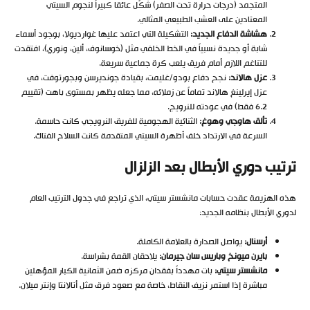
المتجمد (درجات حرارة تحت الصفر) شكّل عائقاً كبيراً لنجوم السيتي
المعتادين على العشب الطبيعي المثالي.
هشاشة الدفاع الجديد:
التشكيلة التي اعتمد عليها غوارديولا، بوجود أسماء
شابة أو جديدة نسبياً في الخط الخلفي مثل (خوسانوف، ألين، ونوري)، افتقدت
للتناغم اللازم أمام فريق يلعب كرة جماعية سريعة.
عزل هالاند:
نجح دفاع بودو/غليمت، بقيادة جونديرسن وبجورتوفت، في
عزل إيرلينغ هالاند تماماً عن زملائه، مما جعله يظهر بمستوى باهت (تقييم
6.2 فقط) في عودته للنرويج.
تألق هاوجي وهوغ:
الثنائية الهجومية للفريق النرويجي كانت حاسمة.
السرعة في الارتداد خلف أظهرة السيتي المتقدمة كانت السلاح الفتاك.
ترتيب دوري الأبطال بعد الزلزال
هذه الهزيمة عقدت حسابات مانشستر سيتي، الذي تراجع في جدول الترتيب العام
لدوري الأبطال بنظامه الجديد:
أرسنال:
يواصل الصدارة بالعلامة الكاملة.
بايرن ميونخ وباريس سان جيرمان:
يلاحقان القمة بشراسة.
مانشستر سيتي:
بات مهدداً بفقدان مركزه ضمن الثمانية الكبار المؤهلين
مباشرة إذا استمر نزيف النقاط، خاصة مع صعود فرق مثل أتالانتا وإنتر ميلان.