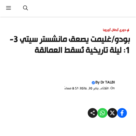
نتقل
القا
لى
لمحتوى
دوري أبطال أوروبا
بودو/غليمت يصعق مانشستر سيتي 3-
1: ليلة تاريخية تُسقط العمالقة
By
Dr TALBI
On: الثلاثاء, يناير 20, 2026 8:51 مساءً