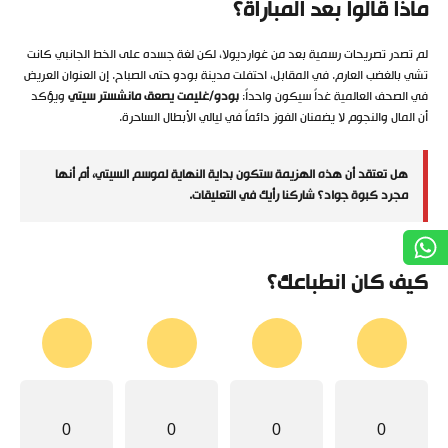
ماذا قالوا بعد المباراة؟
لم تصدر تصريحات رسمية بعد من غوارديولا، لكن لغة جسده على الخط الجانبي كانت
تشي بالغضب العارم. في المقابل، احتفلت مدينة بودو حتى الصباح. إن العنوان العريض
في الصحف العالمية غداً سيكون واحداً:
بودو/غليمت يصعق مانشستر سيتي
ويؤكد
أن المال والنجوم لا يضمنان الفوز دائماً في ليالي الأبطال الساحرة.
هل تعتقد أن هذه الهزيمة ستكون بداية النهاية لموسم السيتي، أم أنها
مجرد كبوة جواد؟ شاركنا رأيك في التعليقات.
كيف كان انطباعك؟
0
0
0
0