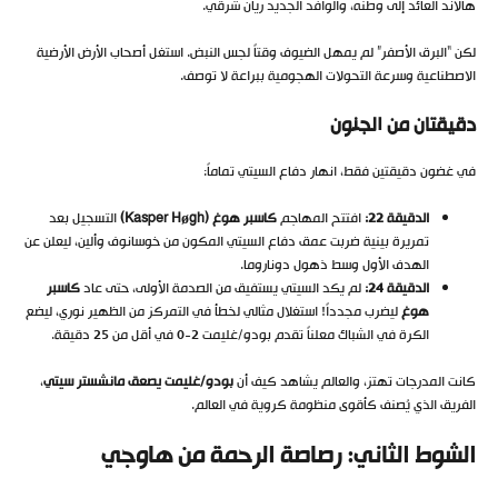
هالاند العائد إلى وطنه، والوافد الجديد ريان شرقي.
لكن “البرق الأصفر” لم يمهل الضيوف وقتاً لجس النبض. استغل أصحاب الأرض الأرضية
الاصطناعية وسرعة التحولات الهجومية ببراعة لا توصف.
دقيقتان من الجنون
في غضون دقيقتين فقط، انهار دفاع السيتي تماماً:
الدقيقة 22:
افتتح المهاجم
كاسبر هوغ (Kasper Høgh)
التسجيل بعد
تمريرة بينية ضربت عمق دفاع السيتي المكون من خوسانوف وألين، ليعلن عن
الهدف الأول وسط ذهول دوناروما.
الدقيقة 24:
لم يكد السيتي يستفيق من الصدمة الأولى، حتى عاد
كاسبر
هوغ
ليضرب مجدداً! استغلال مثالي لخطأ في التمركز من الظهير نوري، ليضع
الكرة في الشباك معلناً تقدم بودو/غليمت 2-0 في أقل من 25 دقيقة.
كانت المدرجات تهتز، والعالم يشاهد كيف أن
بودو/غليمت يصعق مانشستر سيتي
،
الفريق الذي يُصنف كأقوى منظومة كروية في العالم.
الشوط الثاني: رصاصة الرحمة من هاوجي