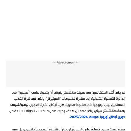
---Advertisement---
لم يكن أشد المتشائمين في مدينة مانشستر يتوقع أن يتحول ملعب “أسبميرا” في
الدائرة القطبية الشمالية إلى مقبرة لطموحات “السيتيزنز”. ولكن في كرة القدم،
المستحيل ليس نرويجياً. في مفاجأة مدوية هزت أركان القارة العجوز،
بودو/غليمت
يصعق مانشستر سيتي
بثلاثية مقابل هدف وحيد، ضمن منافسات الجولة السابعة من
دوري أبطال أوروبا لموسم 2025/2026
.
هذه ليست مجرد خسارة عابرة لبيب غوارديولا وكتيبته المدججة بالنجوم، بل هي