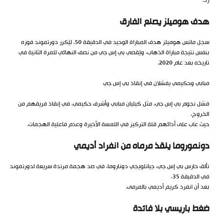
رد.
هدف هوميلز يصنع الفارق
سجل ماتس هوميلز هدف المباراة الوحيد في الدقيقة 50، ليُكرر دورتموند فوزه
بنفس نتيجة مباراة الذهاب، ويُقصي بي إس جي من نصف النهائي للمرة الثانية في
تاريخه بعد عام 2020.
مبابي وحكيمي يفشلان في إنقاذ بي إس جي
فشل نجوم بي إس جي، مثل كيليان مبابي وأشرف حكيمي، في إنقاذ فريقهم من
الخروج،
حيث عاب على أدائهم قلة التركيز في اللمسة الأخيرة وعدم فاعلية الهجمات.
دونموروما ينقذ مرماه من انفراد أديمي
تألق حارس بي إس جي، جيانلويجي دوناروما، في صد هجمة مرتدة سريعة لدورتموند
في الدقيقة 35،
بعد أن انفرد كريم أديمي بالمرمى.
ضغط باريسي بلا فائدة