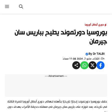
نتقل
القا
لى
لمحتوى
دوري أبطال أوروبا
بوروسيا دورتموند يطيح بباريس سان
جيرمان
By
Dr TALBI
On: الثلاثاء, مايو 7, 2024 11:08 مساءً
---Advertisement---
حقق بوروسيا دورتموند إنجازًا تاريخيًا بتأهله لنهائي دوري أبطال أوروبا للمرة الثالثة
في تاريخه، بعد فوزه على باريس سان جيرمان في معقله حديقة الأمراء بهدف دون