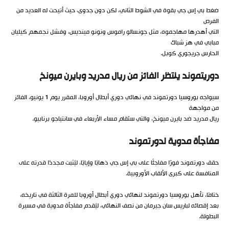
ضغط بي إس جي بقوة في الشوط الثاني، لكن دون جدوى، حيث أتيحت له العديد من
الفرص
التي أهدرها مهاجموه، مثل جونسالو راموس ونونو مينديس، وفشل نجمهم كيليان
مبابي في هز شباك
الحارس جريجوري كوبل.
دوريتموند ينتظر الفائز من ريال مدريد وبايرن ميونخ
سيواجه بوروسيا دورتموند في نهائي دوري أبطال أوروبا، المقرر يوم 1 يونيو، الفائز
من مواجهة
ريال مدريد ضد بايرن ميونخ، والتي ستُقام مساء الأربعاء في سانتياجو برنابيو.
مفاجأة مدوية لدورتموند
حقق دورتموند فوزًا مفاجئًا على بي إس جي ذهابًا وإيابًا، ليُثبت مجددًا قدرته على
المنافسة على كبرى الألقاب الأوروبية.
ختامًا، تأهل بوروسيا دورتموند لنهائي دوري أبطال أوروبا للمرة الثالثة في تاريخه،
بعد إقصائه لباريس سان جيرمان من نصف النهائي، ليُقدم مفاجأة مدوية في مسيرة
البطولة.